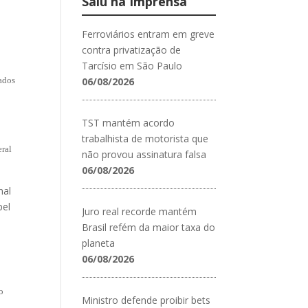
Saiu na Imprensa
Ferroviários entram em greve
contra privatização de
Tarcísio em São Paulo
lados
06/08/2026
TST mantém acordo
trabalhista de motorista que
eral
não provou assinatura falsa
06/08/2026
nal
pel
Juro real recorde mantém
Brasil refém da maior taxa do
planeta
06/08/2026
o
Ministro defende proibir bets