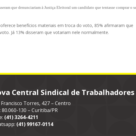
isseram que denunciariam à Justiça Eleitoral um candidato que tentasse comprar o s
oferece benefícios materiais em troca do voto, 85% afirmaram que
 voto. Já 13% disseram que votariam nele normalmente.
va Central Sindical de Trabalhadores
 Francisco Torres, 427 – Centro
: 80.060-130 – Curitiba/PR
e:
(41) 3264-4211
tsapp:
(41) 99167-0114