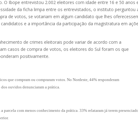
. O Ibope entrevistou 2.002 eleitores com idade entre 16 e 50 anos
ssidade da ficha limpa entre os entrevistados, o instituto perguntou
mpra de votos, se votariam em algum candidato que lhes oferecesse
e candidatos e a importância da participação da magistratura em açõ
hecimento de crimes eleitorais pode variar de acordo com a
iam casos de compra de votos, os eleitores do Sul foram os que
onderam positivamente.
líticos que compram ou compraram votos. No Nordeste, 44% responderam
% dos ouvidos denunciaram a prática.
m a parcela com menos conhecimento da prática. 33% relataram já terem presenciad
erior.