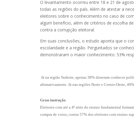
O levantamento ocorreu entre 18 e 21 de agosto
todas as regiões do país. Além de atestar a nece
eleitores sobre o conhecimento no caso de co
algum benefício, além de critérios de escolha d
contra a corrupção eleitoral.
Em suas conclusões, o estudo aponta que o con
escolaridade e a região. Perguntados se conhec
demonstraram o maior conhecimento: 53% resp
Já na região Sudeste, apenas 38% disseram conhecer po
afirmativamente. Já nas regiões Norte e Centro-Oeste, 49
Grau instrução
Eleitores com até a 4ª série do ensino fundamental forma
compra de votos, contra 57% dos eleitores com ensino sup