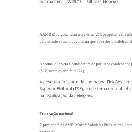
por
master
|
22/09/10
|
Ultimas Notícias
A AMB divulgou, nesta terça-feira (21), pesquisa realizada
pelo estudo como o que mostra que 85% dos brasileiros sã
A norma, que veta a candidatura de políticos condenados 
(STF) nesta quarta-feira (22).
A pesquisa faz parte da campanha Eleições Li
Superior Eleitoral (TSE), e que tem como objetiv
na fiscalização das eleições.
Frustração nacional
O presidente da AMB, Mozart Valadares Pires, afirmou que
nacional”.