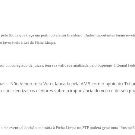
 pelo Ibope que traça um perfil do eleitor brasileiro. Dados importantes foram reve
o favoráveis à Lei da Ficha Limpa.
por um colegiado de juízes, terá sua validade analisada pelo Supremo Tribunal Fed
mpas – Não Vendo meu Voto, lançada pela AMB com o apoio do Tribu
o conscientizar os eleitores sobre a importância do voto e de seu pa
 uma eventual decisão contrária à Ficha Limpa no STF poderá gerar uma “frustraçã