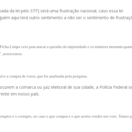
da da lei pelo STF] será uma frustração nacional, caso essa lei
nguém aqui terá outro sentimento a não ser o sentimento de frustraç
“a Ficha Limpa veio para atacar a questão da impunidade e os números mostram quan
”, acrescentou.
ive a compra de votos, que foi analisada pela pesquisa.
curem a comarca ou juiz eleitoral de sua cidade, a Polícia Federal o
orrente em nosso país.
ruptor e o corrupto, no caso o que compra e o que aceita vender seu voto. Temos 