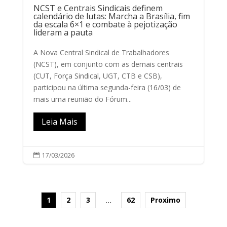
NCST e Centrais Sindicais definem
calendário de lutas: Marcha a Brasília, fim
da escala 6×1 e combate à pejotização
lideram a pauta
A Nova Central Sindical de Trabalhadores
(NCST), em conjunto com as demais centrais
(CUT, Força Sindical, UGT, CTB e CSB),
participou na última segunda-feira (16/03) de
mais uma reunião do Fórum...
Leia Mais
17/03/2026

1
2
3
62
Proximo
…