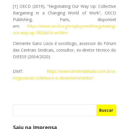
[1] OECD (2019), “Negotiating Our Way Up: Collective
Bargaining in a Changing World of Work”, OECD
Publishing, Paris, disponível
em:
https://www.oecd.org/employment/negotiating-
our-way-up-1fd2da34-en.htm
Clemente Ganz Lúcio é sociólogo, assessor do Fórum
das Centrais Sindicais, consultor, ex-diretor técnico do
DIEESE (2004/2020).
DMT:
https://www.dmtemdebate.com.br/a-
negociacao-coletiva-e-o-desenvolvimento/
Buscar
Saiu na Imprensa