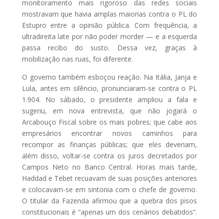
monitoramento mais rigoroso das redes sociais
mostravam que havia amplas maiorias contra o PL do
Estupro entre a opinião pública. Com frequência, a
ultradireita late por não poder morder — e a esquerda
passa recibo do susto. Dessa vez, graças à
mobilização nas ruas, foi diferente.
O governo também esboçou reação. Na Itália, Janja e
Lula, antes em silêncio, pronunciaram-se contra o PL
1.904. No sábado, o presidente ampliou a fala e
sugeriu, em nova entrevista, que não jogará o
Arcabouço Fiscal sobre os mais pobres; que cabe aos
empresários encontrar novos caminhos para
recompor as finanças públicas; que eles deveriam,
além disso, voltar-se contra os juros decretados por
Campos Neto no Banco Central. Horas mais tarde,
Haddad e Tebet recuavam de suas posições anteriores
e colocavam-se em sintonia com o chefe de governo.
O titular da Fazenda afirmou que a quebra dos pisos
constitucionais é “apenas um dos cenários debatidos”.