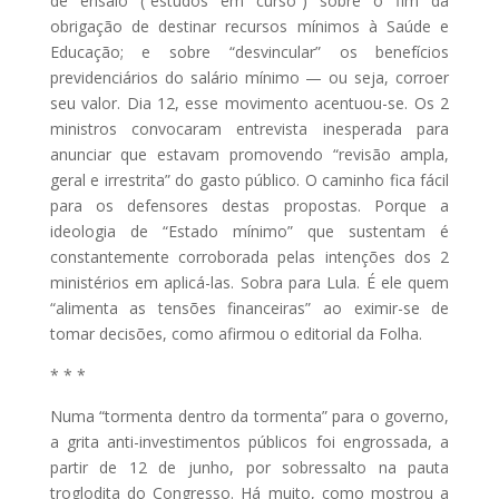
de ensaio (“estudos em curso”) sobre o fim da
obrigação de destinar recursos mínimos à Saúde e
Educação; e sobre “desvincular” os benefícios
previdenciários do salário mínimo — ou seja, corroer
seu valor. Dia 12, esse movimento acentuou-se. Os 2
ministros convocaram entrevista inesperada para
anunciar que estavam promovendo “revisão ampla,
geral e irrestrita” do gasto público. O caminho fica fácil
para os defensores destas propostas. Porque a
ideologia de “Estado mínimo” que sustentam é
constantemente corroborada pelas intenções dos 2
ministérios em aplicá-las. Sobra para Lula. É ele quem
“alimenta as tensões financeiras” ao eximir-se de
tomar decisões, como afirmou o editorial da Folha.
* * *
Numa “tormenta dentro da tormenta” para o governo,
a grita anti-investimentos públicos foi engrossada, a
partir de 12 de junho, por sobressalto na pauta
troglodita do Congresso. Há muito, como mostrou a