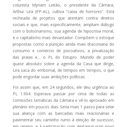
colunista Myriam Leitão, o presidente da Câmara,
Arthur Lira (PP-AL), cultiva “caixa de horrores”. Está
recheada de projetos que atentam contra direitos
sociais e que, mais especificamente, ampliam diálogo
com o bolsonarismo, sua agenda de hipocrisia moral,
e o capitalismo mais devastador. Compõem o estoque
propostas como a punição ainda mais draconiana do
consumo e comércio de psicoativos, a privatização
das praias e… o PL do Estupro. Munido de poder
quase absoluto sobre a agenda da Casa que dirige,
Lira saca do embornal, de tempos em tempos, o que
pode engordar suas ambições políticas.
Foi assim que, em 24 segundos, ele deu urgência ao
PL 1.904. Esperava passar por cima de todas as
comissões temáticas da Câmara e vê-lo aprovado em
plenário em poucos dias. Seria mais 1 passo para selar
sua aliança com as bancadas mais reacionárias e
pavimentar seu caminho rumo à eleição de sucessor,
em janeiro, e à participação com destaque num novo