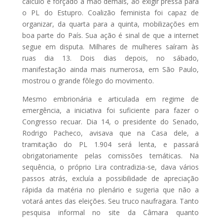
cálculo e forçado a mão demais, ao exigir pressa para
o PL do Estupro. Coalizão feminista foi capaz de
organizar, da quarta para a quinta, mobilizações em
boa parte do País. Sua ação é sinal de que a internet
segue em disputa. Milhares de mulheres saíram às
ruas dia 13. Dois dias depois, no sábado,
manifestação ainda mais numerosa, em São Paulo,
mostrou o grande fôlego do movimento.
Mesmo embrionária e articulada em regime de
emergência, a iniciativa foi suficiente para fazer o
Congresso recuar. Dia 14, o presidente do Senado,
Rodrigo Pacheco, avisava que na Casa dele, a
tramitação do PL 1.904 será lenta, e passará
obrigatoriamente pelas comissões temáticas. Na
sequência, o próprio Lira contradizia-se, dava vários
passos atrás, excluía a possibilidade de apreciação
rápida da matéria no plenário e sugeria que não a
votará antes das eleições. Seu truco naufragara. Tanto
pesquisa informal no site da Câmara quanto