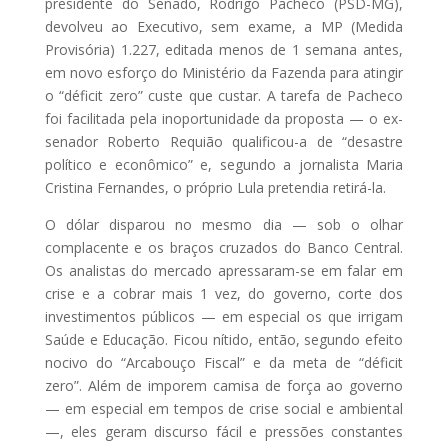
presidente do Senado, Rodrigo Pacheco (PSD-MG),
devolveu ao Executivo, sem exame, a MP (Medida
Provisória) 1.227, editada menos de 1 semana antes,
em novo esforço do Ministério da Fazenda para atingir
o “déficit zero” custe que custar. A tarefa de Pacheco
foi facilitada pela inoportunidade da proposta — o ex-
senador Roberto Requião qualificou-a de “desastre
político e econômico” e, segundo a jornalista Maria
Cristina Fernandes, o próprio Lula pretendia retirá-la.
O dólar disparou no mesmo dia — sob o olhar
complacente e os braços cruzados do Banco Central.
Os analistas do mercado apressaram-se em falar em
crise e a cobrar mais 1 vez, do governo, corte dos
investimentos públicos — em especial os que irrigam
Saúde e Educação. Ficou nítido, então, segundo efeito
nocivo do “Arcabouço Fiscal” e da meta de “déficit
zero”. Além de imporem camisa de força ao governo
— em especial em tempos de crise social e ambiental
—, eles geram discurso fácil e pressões constantes