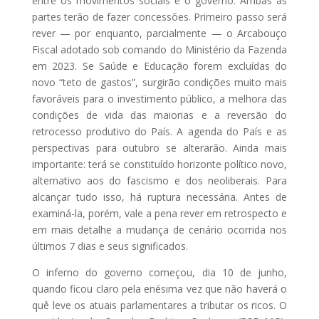
entre os movimentos sociais e o governo. Ambas as
partes terão de fazer concessões. Primeiro passo será
rever — por enquanto, parcialmente — o Arcabouço
Fiscal adotado sob comando do Ministério da Fazenda
em 2023. Se Saúde e Educação forem excluídas do
novo “teto de gastos”, surgirão condições muito mais
favoráveis para o investimento público, a melhora das
condições de vida das maiorias e a reversão do
retrocesso produtivo do País. A agenda do País e as
perspectivas para outubro se alterarão. Ainda mais
importante: terá se constituído horizonte político novo,
alternativo aos do fascismo e dos neoliberais. Para
alcançar tudo isso, há ruptura necessária. Antes de
examiná-la, porém, vale a pena rever em retrospecto e
em mais detalhe a mudança de cenário ocorrida nos
últimos 7 dias e seus significados.
O inferno do governo começou, dia 10 de junho,
quando ficou claro pela enésima vez que não haverá o
quê leve os atuais parlamentares a tributar os ricos. O