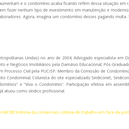
s aumentam e o condomínio acaba ficando refém dessa situação em 
podem fazer nenhum tipo de investimento em manutenção e moderni
colaboradores. Agora, imagina um condomínio desses pagando multa. 
ropolitanas Unidas) no ano de 2004; Advogado especialista em Di
ito e Negócios Imobiliários pela Damásio Educacional; Pós-Gradua
 em Processo Civil pela PUC/SP. Membro da Comissão de Condomíni
ito Condominial; Colunista do site especializado Sindiconet, Sindico
mínios” e “Viva o Condomínio”. Participação efetiva em assembl
á atuou como síndico profissional.
/407803/vitoria-da-convencao-coletiva-de-trabalho-em-face-da-port