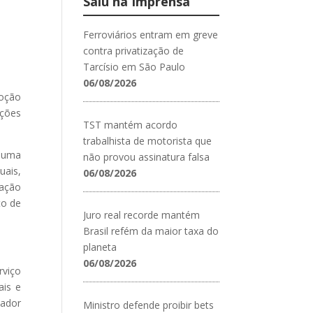
Saiu na Imprensa
Ferroviários entram em greve
contra privatização de
Tarcísio em São Paulo
06/08/2026
doção
ações
TST mantém acordo
trabalhista de motorista que
r uma
não provou assinatura falsa
uais,
06/08/2026
vação
to de
Juro real recorde mantém
Brasil refém da maior taxa do
planeta
06/08/2026
rviço
ais e
hador
Ministro defende proibir bets