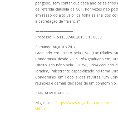
perigoso, sem contar que cada ano os salário
de referida cláusula da CCT. Por vezes não 
em razão do alto valor da folha salarial dos 
a decretação de “falência”.
—————————–
Processo: RR-11307-80.2019.5.15.0053
Fernando Augusto Zito
Graduado em Direito pela FMU (Faculdades Met
Condominial desde 2005; Pós-graduado em Dire
Direito Tributário pela PUC/SP; Pós-Graduado
Ibradim, Palestrante especializado no tema Dire
Condomínio em Foco e das revistas “Em Condo
reuniões e demais decisões de um condomínio. J
ZMR ADVOGADOS
Migalhas:
https://www.migalhas.com.br/depeso
virtual