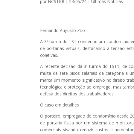
por
NCSTPR
|
23/05/24
|
Ultimas Notícias
Fernando Augusto Zito
A 3ª turma do TST condenou um condomínio em
de portarias virtuais, destacando a tensão e
coletivas.
A recente decisão da 3ª turma do TST1, de c
multa de sete pisos salariais da categoria a 
marca um momento significativo no direito traba
tecnológica e proteção ao emprego, mas també
defesa dos direitos dos trabalhadores.
O caso em detalhes
O porteiro, empregado do condomínio desde 2005
de portaria física por um sistema de monitora
comerciais visando reduzir custos e aumentar