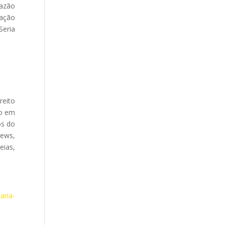
razão
zação
Seria
reito
do em
os do
news,
eias,
aria-