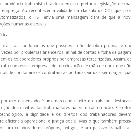
isprudência trabalhista brasileira em interpretar a legislação de ma
ao emprego. Ao reconhecer a validade da cláusula da CCT que pro
s automatizados, o TST envia uma mensagem clara de que a ino
ações humanas e sociais.
ática
 multas, os condomínios que possuem mão de obra própria, e q
s vezes por problemas financeiros, afinal de contas a folha de paga
em os colaboradores próprios por empresas terceirizadas. Assim, d
rato com essas empresas de terceirização de mão de obra, que nã
rios de condomínio e contratam as portarias virtuais sem pagar qua
orteiro dispensado é um marco no direito do trabalho, destaca
teção dos direitos dos trabalhadores na era da automação. Ele refo
ecnológico, a dignidade e os direitos dos trabalhadores deve
re eficiência operacional e justiça social. Mas o que também precis
 com colaboradores próprios, antigos, é um passivo trabalhist