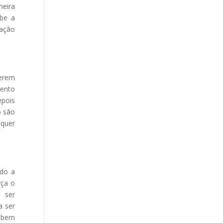
neira
íbe a
vação
uerem
mento
epois
o são
lquer
ndo a
rça o
m ser
a ser
a bem