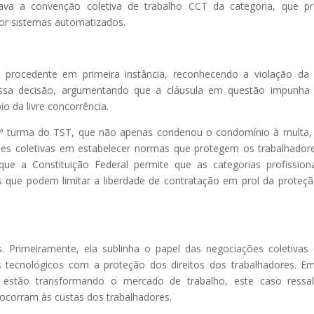
va a convenção coletiva de trabalho CCT da categoria, que pr
or sistemas automatizados.
do procedente em primeira instância, reconhecendo a violação da
essa decisão, argumentando que a cláusula em questão impunha
pio da livre concorrência.
 3ª turma do TST, que não apenas condenou o condomínio à multa
ões coletivas em estabelecer normas que protegem os trabalhador
 que a Constituição Federal permite que as categorias profission
 que podem limitar a liberdade de contratação em prol da proteç
. Primeiramente, ela sublinha o papel das negociações coletivas
ços tecnológicos com a proteção dos direitos dos trabalhadores. 
estão transformando o mercado de trabalho, este caso ressal
ocorram às custas dos trabalhadores.