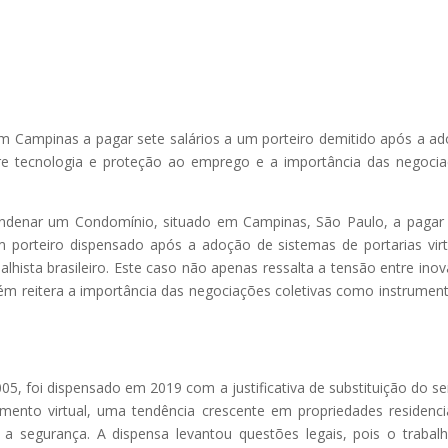
 Campinas a pagar sete salários a um porteiro demitido após a a
ntre tecnologia e proteção ao emprego e a importância das negoci
ondenar um Condomínio, situado em Campinas, São Paulo, a paga
um porteiro dispensado após a adoção de sistemas de portarias virt
lhista brasileiro. Este caso não apenas ressalta a tensão entre ino
m reitera a importância das negociações coletivas como instrumen
, foi dispensado em 2019 com a justificativa de substituição do se
mento virtual, uma tendência crescente em propriedades residenci
 a segurança. A dispensa levantou questões legais, pois o trabal