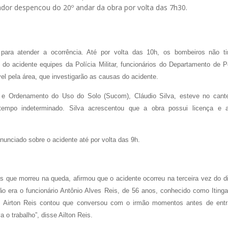
or despencou do 20º andar da obra por volta das 7h30.
ara atender a ocorrência. Até por volta das 10h, os bombeiros não t
o acidente equipes da Polícia Militar, funcionários do Departamento de Po
el pela área, que investigarão as causas do acidente.
e e Ordenamento do Uso do Solo (Sucom), Cláudio Silva, esteve no cante
empo indeterminado. Silva acrescentou que a obra possui licença e a
nunciado sobre o acidente até por volta das 9h.
s que morreu na queda, afirmou que o acidente ocorreu na terceira vez do d
ão era o funcionário Antônio Alves Reis, de 56 anos, conhecido como Itinga
ro. Airton Reis contou que conversou com o irmão momentos antes de entr
 o trabalho”, disse Ailton Reis.