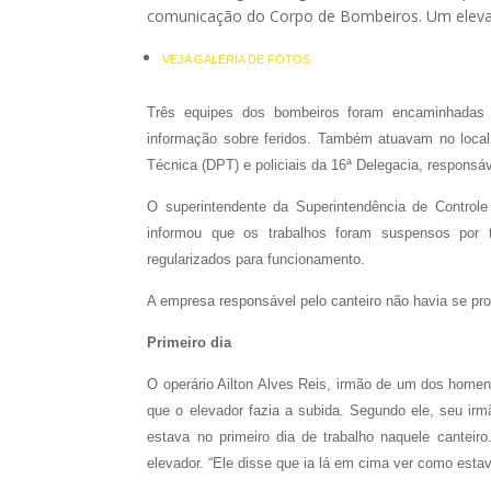
comunicação do Corpo de Bombeiros. Um elevad
VEJA GALERIA DE FOTOS
Três equipes dos bombeiros foram encaminhadas p
informação sobre feridos. Também atuavam no local d
Técnica (DPT) e policiais da 16ª Delegacia, responsáv
O superintendente da Superintendência de Control
informou que os trabalhos foram suspensos por t
regularizados para funcionamento.
A empresa responsável pelo canteiro não havia se pro
Primeiro dia
O operário Ailton Alves Reis, irmão de um dos homen
que o elevador fazia a subida. Segundo ele, seu irm
estava no primeiro dia de trabalho naquele cantei
elevador. “Ele disse que ia lá em cima ver como estava