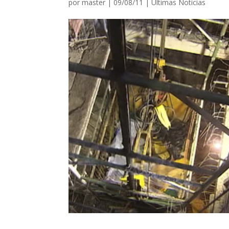
por
master
|
09/08/11
|
Ultimas Notícias