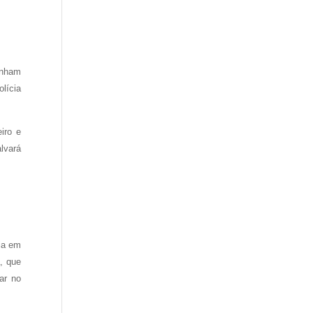
inham
lícia
iro e
lvará
ia em
, que
ar no