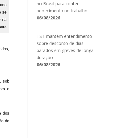
no Brasil para conter
tado
adoecimento no trabalho
e se
06/08/2026
r na
ara
TST mantém entendimento
sobre desconto de dias
ados,
parados em greves de longa
duração
06/08/2026
, sob
com o
a dos
ão da