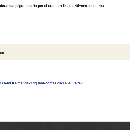
eral vai julgar a ação penal que tem Daniel Silveira como réu.
ico
.
pula-multa-manda-bloquear-contas-daniel-silveira2