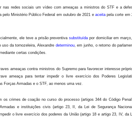
ar nas redes sociais um vídeo com ameaças a ministros do STF e a defe
a pelo Ministério Público Federal em outubro de 2021 e
aceita
pela corte em 
nicialmente, ele teve a prisão preventiva
substituída
por domiciliar em março
o uso da tornozeleira, Alexandre
determinou
, em junho, o retorno do parlame
 mediante certas condições.
raves ameaças contra ministros do Supremo para favorecer interesse própri
rave ameaça para tentar impedir o livre exercício dos Poderes Legislat
re as Forças Armadas e o STF, ao menos uma vez.
 os crimes de coação no curso do processo (artigos 344 do Código Penal,
rmadas e instituições civis (artigo 23, II, da Lei de Segurança Nacional
mpedir o livre exercício dos poderes da União (artigo 18 e artigo 23, IV, da 