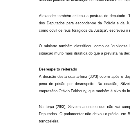
Alexandre também criticou a postura do deputado. “
dos Deputados para esconder-se da Polícia e da Jus
como covil de réus foragidos da Justiça”, escreveu o 
O ministro também classificou como de “duvidosa i
situação muito mais drástica do que a prevista na deci
Desrespeito reiterado
A decisão desta quarta-feira (30/3) ocorre após o d
pena de prisão por desrespeito. Na ocasião, Silve
empresário Otávio Fakhoury, que também é alvo do inq
Na terça (29/3), Silveira anunciou que não vai cu
Deputados. O parlamentar não deixou o prédio, em Br
tornozeleira.