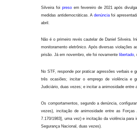
Silveira foi
preso
em fevereiro de 2021 após divulg
medidas antidemocráticas. A
denúncia
foi apresentad
abril.
Não é o primeiro revés cautelar de Daniel Silveira. I
monitoramento eletrônico. Após diversas violações a
prisão. Já em novembro, ele foi novamente
libertado
,
No STF, responde por praticar agressões verbais e g
três ocasiões; incitar o emprego de violência e g
Judiciário, duas vezes; e incitar a animosidade ent
Os comportamentos, segundo a denúncia, configuram
vezes), incitação de animosidade entre as Forças A
7.170/1983], uma vez) e incitação da violência para i
Segurança Nacional, duas vezes).