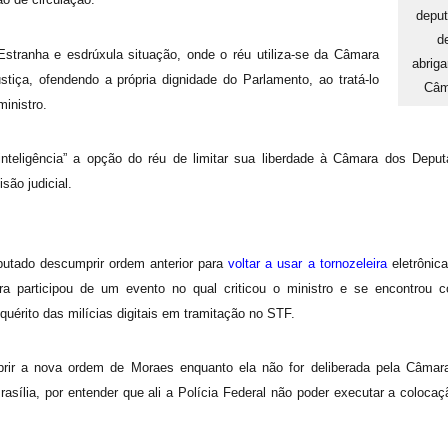
depu
d
Estranha e esdrúxula situação, onde o réu utiliza-se da Câmara
abriga
tiça, ofendendo a própria dignidade do Parlamento, ao tratá-lo
Câm
ministro.
nteligência” a opção do réu de limitar sua liberdade à Câmara dos Deput
são judicial.
eputado descumprir ordem anterior para
voltar a usar a tornozeleira
eletrônica
ira participou de um evento no qual criticou o ministro e se encontrou 
uérito das milícias digitais em tramitação no STF.
mprir a nova ordem de Moraes enquanto ela não for deliberada pela Câmar
asília, por entender que ali a Polícia Federal não poder executar a colocaç