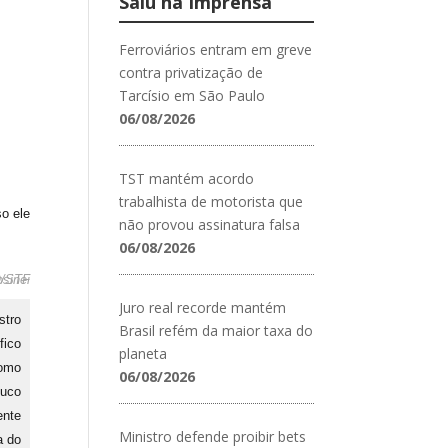
Saiu na Imprensa
Ferroviários entram em greve
contra privatização de
Tarcísio em São Paulo
06/08/2026
TST mantém acordo
trabalhista de motorista que
so ele
não provou assinatura falsa
06/08/2026
SCO/STF
Juro real recorde mantém
stro
Brasil refém da maior taxa do
fico
planeta
omo
06/08/2026
uco
ente
Ministro defende proibir bets
a do