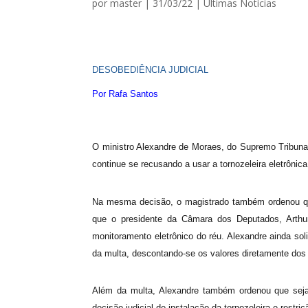
por
master
|
31/03/22
|
Ultimas Notícias
DESOBEDIÊNCIA JUDICIAL
Por
Rafa Santos
O ministro Alexandre de Moraes, do Supremo Tribunal 
continue se recusando a usar a tornozeleira eletrônica
Na mesma decisão, o magistrado também ordenou que
que o presidente da Câmara dos Deputados, Arthur 
monitoramento eletrônico do réu. Alexandre ainda sol
da multa, descontando-se os valores diretamente dos 
Além da multa, Alexandre também ordenou que seja i
decisão judicial de instalação da tornozeleira e restri