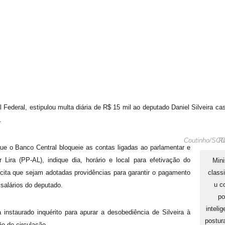
Federal, estipulou multa diária de R$ 15 mil ao deputado Daniel Silveira ca
.
Rosinei Coutinho/
 o Banco Central bloqueie as contas ligadas ao parlamentar e
Lira (PP-AL), indique dia, horário e local para efetivação do
Mini
classi
icita que sejam adotadas providências para garantir o pagamento
u c
salários do deputado.
po
intelig
nstaurado inquérito para apurar a desobediência de Silveira à
postur
ção de circulação.