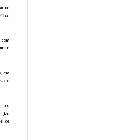
sa de
28 de
, com
ntar à
o, em
ivo e
 três
 [Lei
Lei de