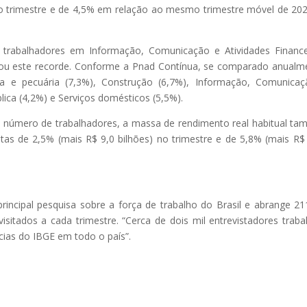
 no trimestre e de 4,5% em relação ao mesmo trimestre móvel de 202
rabalhadores em Informação, Comunicação e Atividades Finance
 puxou este recorde. Conforme a Pnad Contínua, se comparado anualm
ra e pecuária (7,3%), Construção (6,7%), Informação, Comunica
lica (4,2%) e Serviços domésticos (5,5%).
úmero de trabalhadores, a massa de rendimento real habitual t
ltas de 2,5% (mais R$ 9,0 bilhões) no trimestre e de 5,8% (mais R$
ncipal pesquisa sobre a força de trabalho do Brasil e abrange 21
visitados a cada trimestre. “Cerca de dois mil entrevistadores trab
cias do IBGE em todo o país”.