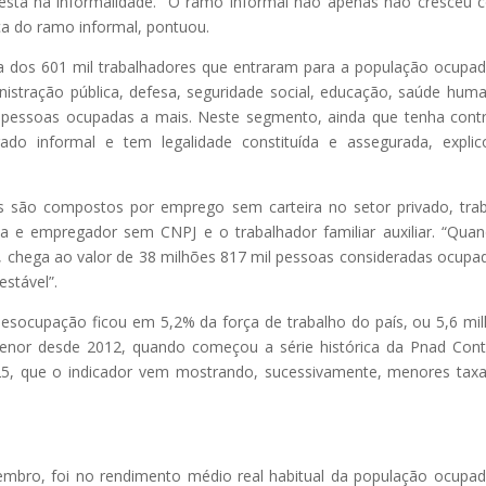
 está na informalidade. “O ramo informal não apenas não cresceu
ça do ramo informal, pontuou.
va dos 601 mil trabalhadores que entraram para a população ocupa
istração pública, defesa, seguridade social, educação, saúde hum
il pessoas ocupadas a mais. Neste segmento, ainda que tenha cont
do informal e tem legalidade constituída e assegurada, expli
 são compostos por emprego sem carteira no setor privado, tra
ia e empregador sem CNPJ e o trabalhador familiar auxiliar. “Qua
, chega ao valor de 38 milhões 817 mil pessoas consideradas ocupa
estável”.
esocupação ficou em 5,2% da força de trabalho do país, ou 5,6 mi
nor desde 2012, quando começou a série histórica da Pnad Cont
5, que o indicador vem mostrando, sucessivamente, menores tax
embro, foi no rendimento médio real habitual da população ocupa