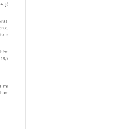
4, já
iras,
ente,
ção e
ambém
 19,9
1 mil
alham