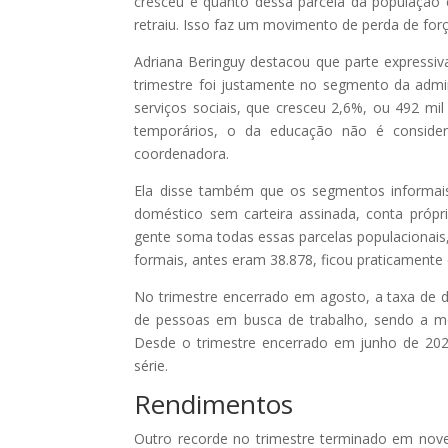
cresceu e quanto dessa parcela da população
retraiu. Isso faz um movimento de perda de for
Adriana Beringuy destacou que parte expressi
trimestre foi justamente no segmento da admin
serviços sociais, que cresceu 2,6%, ou 492 m
temporários, o da educação não é considera
coordenadora.
Ela disse também que os segmentos informais
doméstico sem carteira assinada, conta própr
gente soma todas essas parcelas populacionais
formais, antes eram 38.878, ficou praticamente 
No trimestre encerrado em agosto, a taxa de d
de pessoas em busca de trabalho, sendo a me
Desde o trimestre encerrado em junho de 202
série.
Rendimentos
Outro recorde no trimestre terminado em nov