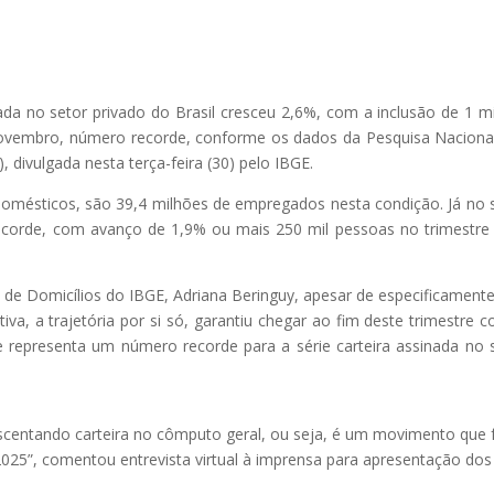
da no setor privado do Brasil cresceu 2,6%, com a inclusão de 1 m
novembro, número recorde, conforme os dados da Pesquisa Naciona
 divulgada nesta terça-feira (30) pelo IBGE.
 domésticos, são 39,4 milhões de empregados nesta condição. Já no 
ecorde, com avanço de 1,9% ou mais 250 mil pessoas no trimestre
de Domicílios do IBGE, Adriana Beringuy, apesar de especificament
tiva, a trajetória por si só, garantiu chegar ao fim deste trimestre 
 representa um número recorde para a série carteira assinada no 
scentando carteira no cômputo geral, ou seja, é um movimento que 
025”, comentou entrevista virtual à imprensa para apresentação dos