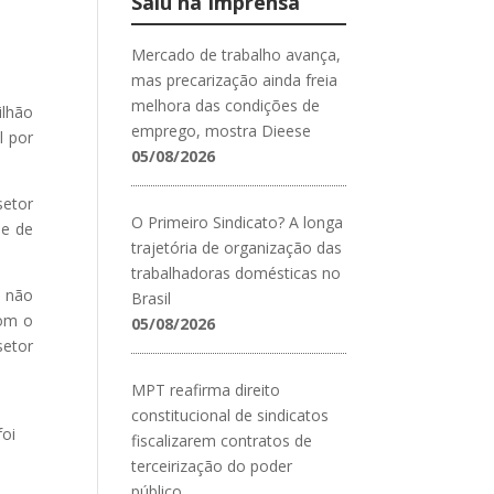
Saiu na Imprensa
Mercado de trabalho avança,
mas precarização ainda freia
melhora das condições de
ilhão
emprego, mostra Dieese
l por
05/08/2026
setor
O Primeiro Sindicato? A longa
 e de
trajetória de organização das
trabalhadoras domésticas no
e não
Brasil
com o
05/08/2026
setor
MPT reafirma direito
constitucional de sindicatos
foi
fiscalizarem contratos de
terceirização do poder
público