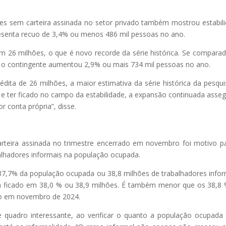
s sem carteira assinada no setor privado também mostrou estabil
epresenta recuo de 3,4% ou menos 486 mil pessoas no ano.
am 26 milhões, o que é novo recorde da série histórica. Se compara
l, o contingente aumentou 2,9% ou mais 734 mil pessoas no ano.
dita de 26 milhões, a maior estimativa da série histórica da pesqui
o e ter ficado no campo da estabilidade, a expansão continuada asse
 conta própria”, disse.
rteira assinada no trimestre encerrado em novembro foi motivo p
alhadores informais na população ocupada.
7,7% da população ocupada ou 38,8 milhões de trabalhadores infor
ha ficado em 38,0 % ou 38,9 milhões. É também menor que os 38,8
ado em novembro de 2024.
e quadro interessante, ao verificar o quanto a população ocupada 