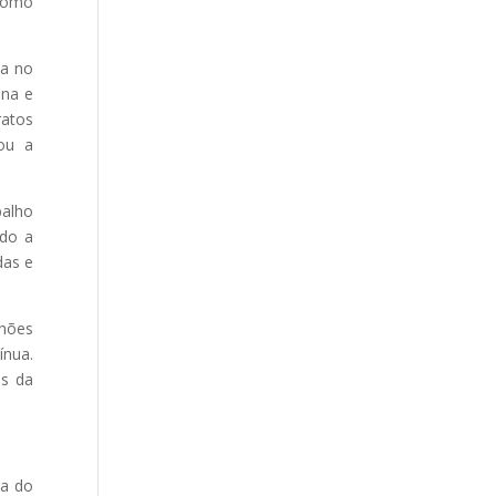
 como
da no
ana e
ratos
cou a
balho
ndo a
das e
lhões
ínua.
as da
da do