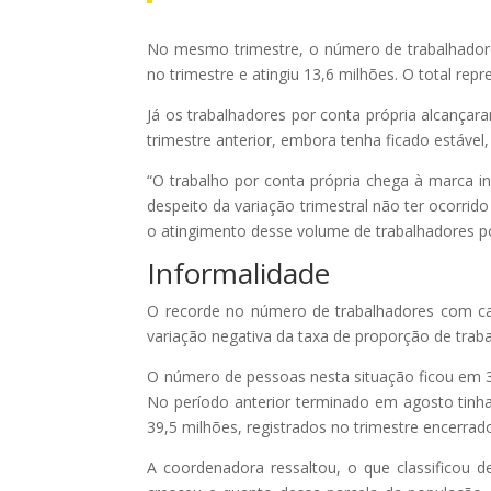
No mesmo trimestre, o número de trabalhadore
no trimestre e atingiu 13,6 milhões. O total r
Já os trabalhadores por conta própria alcançar
trimestre anterior, embora tenha ficado estáve
“O trabalho por conta própria chega à marca iné
despeito da variação trimestral não ter ocorrid
o atingimento desse volume de trabalhadores por
Informalidade
O recorde no número de trabalhadores com ca
variação negativa da taxa de proporção de trab
O número de pessoas nesta situação ficou em 3
No período anterior terminado em agosto tin
39,5 milhões, registrados no trimestre encerr
A coordenadora ressaltou, o que classificou d