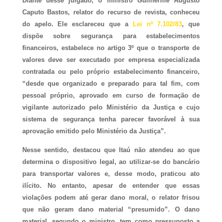
Diante desse julgado, o ministro Guilherme Augusto
Caputo Bastos, relator do recurso de revista, conheceu
do apelo. Ele esclareceu que a
Lei nº 7.102/83
, que
dispõe sobre segurança para estabelecimentos
financeiros, estabelece no artigo 3º que o transporte de
valores deve ser executado por empresa especializada
contratada ou pelo próprio estabelecimento financeiro,
“desde que organizado e preparado para tal fim, com
pessoal próprio, aprovado em curso de formação de
vigilante autorizado pelo Ministério da Justiça e cujo
sistema de segurança tenha parecer favorável à sua
aprovação emitido pelo Ministério da Justiça”.
Nesse sentido, destacou que Itaú não atendeu ao que
determina o dispositivo legal, ao utilizar-se do bancário
para transportar valores e, desse modo, praticou ato
ilícito. No entanto, apesar de entender que essas
violações podem até gerar dano moral, o relator frisou
que não geram dano material “presumido”. O dano
material, segundo o ministro, tem como pressuposto a