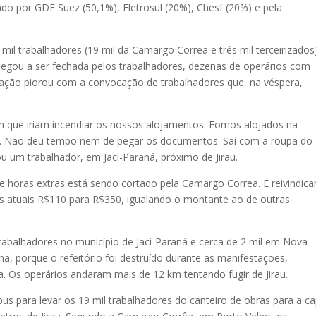
do por GDF Suez (50,1%), Eletrosul (20%), Chesf (20%) e pela
il trabalhadores (19 mil da Camargo Correa e três mil terceirizados
hegou a ser fechada pelos trabalhadores, dezenas de operários com
tuação piorou com a convocação de trabalhadores que, na véspera,
 que iriam incendiar os nossos alojamentos. Fomos alojados na
go. Não deu tempo nem de pegar os documentos. Saí com a roupa do
ou um trabalhador, em Jaci-Paraná, próximo de Jirau.
horas extras está sendo cortado pela Camargo Correa. E reivindic
s atuais R$110 para R$350, igualando o montante ao de outras
trabalhadores no município de Jaci-Paraná e cerca de 2 mil em Nova
 porque o refeitório foi destruído durante as manifestações,
 Os operários andaram mais de 12 km tentando fugir de Jirau.
us para levar os 19 mil trabalhadores do canteiro de obras para a ca