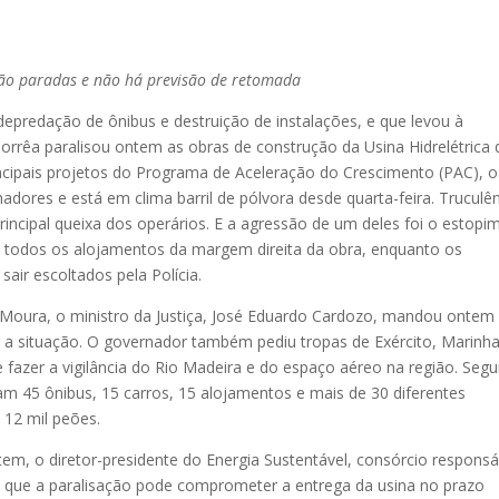
tão paradas e não há previsão de retomada
epredação de ônibus e destruição de instalações, e que levou à
rrêa paralisou ontem as obras de construção da Usina Hidrelétrica 
ncipais projetos do Programa de Aceleração do Crescimento (PAC), o
lhadores e está em clima barril de pólvora desde quarta-feira. Truculê
incipal queixa dos operários. E a agressão de um deles foi o estopi
te todos os alojamentos da margem direita da obra, enquanto os
ir escoltados pela Polícia.
Moura, o ministro da Justiça, José Eduardo Cardozo, mandou ontem
 a situação. O governador também pediu tropas de Exército, Marinha
e fazer a vigilância do Rio Madeira e do espaço aéreo na região. Seg
am 45 ônibus, 15 carros, 15 alojamentos e mais de 30 diferentes
 12 mil peões.
em, o diretor-presidente do Energia Sustentável, consórcio responsá
 que a paralisação pode comprometer a entrega da usina no prazo