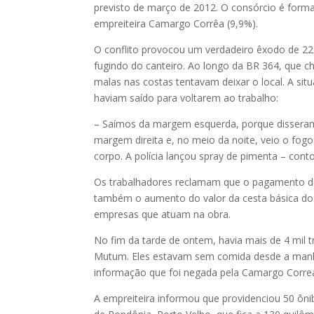
previsto de março de 2012. O consórcio é forma
empreiteira Camargo Corrêa (9,9%).
O conflito provocou um verdadeiro êxodo de 22 m
fugindo do canteiro. Ao longo da BR 364, que c
malas nas costas tentavam deixar o local. A si
haviam saído para voltarem ao trabalho:
– Saímos da margem esquerda, porque disseram
margem direita e, no meio da noite, veio o fo
corpo. A polícia lançou spray de pimenta – cont
Os trabalhadores reclamam que o pagamento de 
também o aumento do valor da cesta básica do
empresas que atuam na obra.
No fim da tarde de ontem, havia mais de 4 mil 
Mutum. Eles estavam sem comida desde a manhã,
informação que foi negada pela Camargo Correa.
A empreiteira informou que providenciou 50 ônib