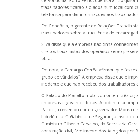
de Rondônia, Porto Velho, que fica a 130 quilô
trabalhadores ficarão alojados num local com 
telefônica para dar informações aos trabalhado
Em Rondônia, o gerente de Relações Trabalhistas
trabalhadores sobre a truculência de encarrega
Silva disse que a empresa não tinha conhecime
direitos trabalhistas dos operários serão prese
obras.
Em nota, a Camargo Corrêa afirmou que “esses 
grupo de vândalos”. A empresa disse que é impr
incidente e que não recebeu dos trabalhadores q
O Palácio do Planalto mobilizou ontem três ór
empresas e governos locais. A ordem é acompanh
Palocci, conversou com o governador Moura e r
hidrelétrica. O Gabinete de Segurança Instituci
O ministro Gilberto Carvalho, da Secretaria-Gera
construção civil, Movimento dos Atingidos por 