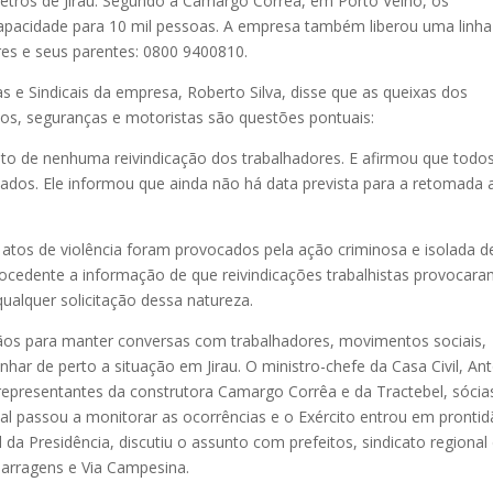
metros de Jirau. Segundo a Camargo Corrêa, em Porto Velho, os
capacidade para 10 mil pessoas. A empresa também liberou uma linha
res e seus parentes: 0800 9400810.
 e Sindicais da empresa, Roberto Silva, disse que as queixas dos
dos, seguranças e motoristas são questões pontuais:
nto de nenhuma reivindicação dos trabalhadores. E afirmou que todo
rvados. Ele informou que ainda não há data prevista para a retomada 
atos de violência foram provocados pela ação criminosa e isolada 
ocedente a informação de que reivindicações trabalhistas provocar
ualquer solicitação dessa natureza.
gãos para manter conversas com trabalhadores, movimentos sociais,
ar de perto a situação em Jirau. O ministro-chefe da Casa Civil, An
epresentantes da construtora Camargo Corrêa e da Tractebel, sócia
onal passou a monitorar as ocorrências e o Exército entrou em prontid
l da Presidência, discutiu o assunto com prefeitos, sindicato regional
Barragens e Via Campesina.