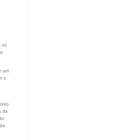
s os
as
de um
am o
tonio
s da
ão.
 da