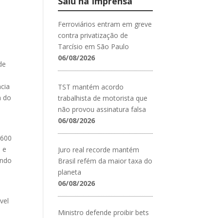
Saiu na Imprensa
Ferroviários entram em greve
contra privatização de
Tarcísio em São Paulo
06/08/2026
de
ncia
TST mantém acordo
m do
trabalhista de motorista que
não provou assinatura falsa
06/08/2026
 600
 e
Juro real recorde mantém
undo
Brasil refém da maior taxa do
planeta
06/08/2026
vel
Ministro defende proibir bets