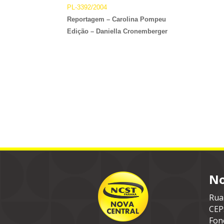
PL-3392/2004
Reportagem – Carolina Pompeu
Edição – Daniella Cronemberger
No
Rua
CEP
Fon