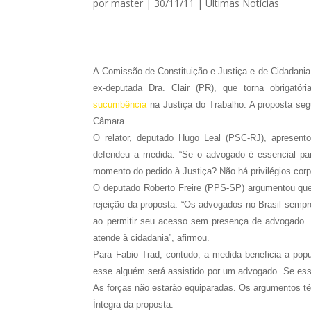
por
master
|
30/11/11
|
Ultimas Notícias
A Comissão de Constituição e Justiça e de Cidadania 
ex-deputada Dra. Clair (PR), que torna obrigat
sucumbência
na Justiça do Trabalho. A proposta seg
Câmara.
O relator, deputado Hugo Leal (PSC-RJ), apresen
defendeu a medida: “Se o advogado é essencial par
momento do pedido à Justiça? Não há privilégios corpo
O deputado Roberto Freire (PPS-SP) argumentou que
rejeição da proposta. “Os advogados no Brasil sempr
ao permitir seu acesso sem presença de advogado. 
atende à cidadania”, afirmou.
Para Fabio Trad, contudo, a medida beneficia a popu
esse alguém será assistido por um advogado. Se esse
As forças não estarão equiparadas. Os argumentos té
Íntegra da proposta: