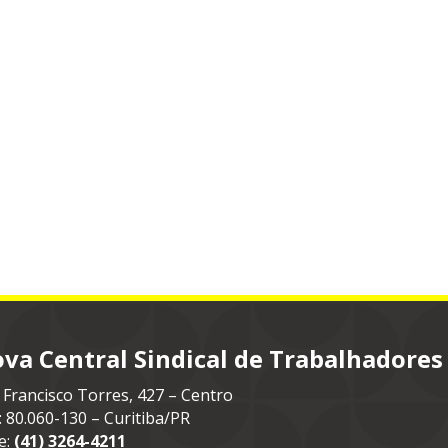
va Central Sindical de Trabalhadores
 Francisco Torres, 427 – Centro
: 80.060-130 – Curitiba/PR
e:
(41) 3264-4211