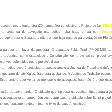
aprovou nesta terça-feira (29), emcaráter conclusivo, o Projeto de Lei
3392/
ória a presença de advogado nas ações trabalhistas e fixa os
honorári
ue agora para o Senado, a não ser que haja recurso para votação no Plenár
tou parecer em favor da proposta. O deputado Fabio Trad (PMDB-MS) t
a a Justiça, como estabelece a Constituição, como ele vai ser prescindív
rativos defendidos neste projeto”, disse.
 a medida deverá prejudicar o acesso amplo à Justiça do Trabalho e defen
e gozaram de privilégios. Isso está acabando. A Justiça do Trabalho ousou i
Esse projeto quer voltar ao monopólio do advogado. Isso não é o que mai
lação de baixa renda. “O cidadão que ingressa na Justiça litiga contra alg
 advogado usar termos técnicos, complexos, o cidadão pobre ficará prejudi
cnicos usualmente determinam o êxito da causa”, explicou.