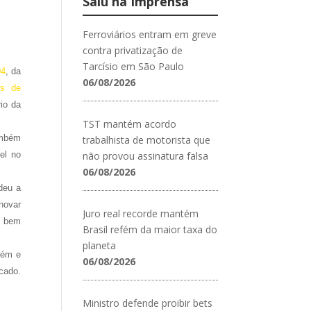
Saiu na Imprensa
Ferroviários entram em greve
contra privatização de
Tarcísio em São Paulo
04
, da
06/08/2026
os de
io da
TST mantém acordo
ambém
trabalhista de motorista que
el no
não provou assinatura falsa
06/08/2026
deu a
novar
Juro real recorde mantém
s bem
Brasil refém da maior taxa do
planeta
uém e
06/08/2026
cado.
Ministro defende proibir bets