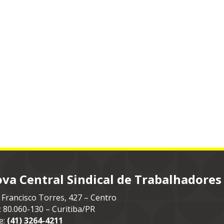
va Central Sindical de Trabalhadores
 Francisco Torres, 427 – Centro
: 80.060-130 – Curitiba/PR
e:
(41) 3264-4211