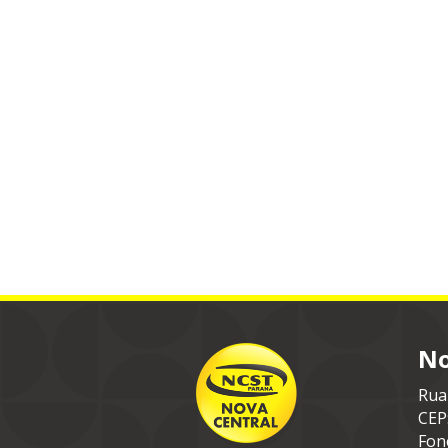
No
Rua
CEP
Fon