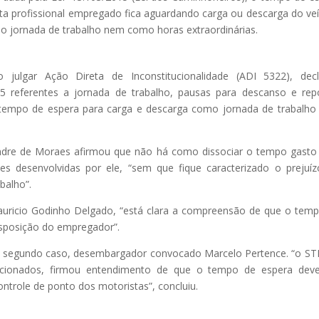
ta profissional empregado fica aguardando carga ou descarga do veí
 jornada de trabalho nem como horas extraordinárias.
ulgar Ação Direta de Inconstitucionalidade (ADI 5322), decl
015 referentes a jornada de trabalho, pausas para descanso e re
tempo de espera para carga e descarga como jornada de trabalh
andre de Moraes afirmou que não há como dissociar o tempo gasto
es desenvolvidas por ele, “sem que fique caracterizado o prejuí
balho”.
Mauricio Godinho Delgado, “está clara a compreensão de que o tem
isposição do empregador”.
do segundo caso, desembargador convocado Marcelo Pertence. “o ST
mencionados, firmou entendimento de que o tempo de espera dev
ntrole de ponto dos motoristas”, concluiu.