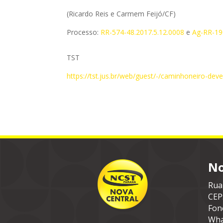
(Ricardo Reis e Carmem Feijó/CF)
Processo:
RR-574-48.2017.5.12.0008
e
Ag-RR-19
TST
https://tst.jus.br/web/guest/-/caminhoneiro-d
No
Rua
CEP
Fon
Wha