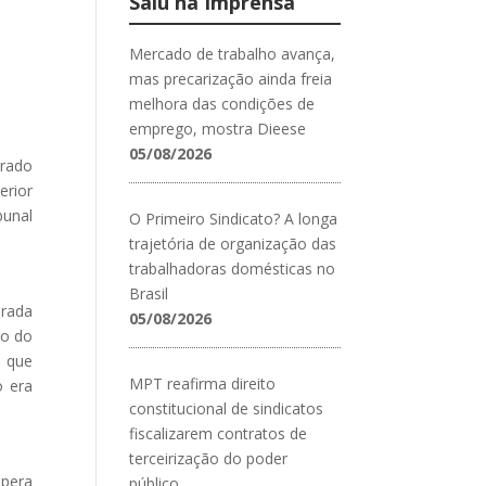
Saiu na Imprensa
Mercado de trabalho avança,
mas precarização ainda freia
melhora das condições de
emprego, mostra Dieese
05/08/2026
erado
erior
bunal
O Primeiro Sindicato? A longa
trajetória de organização das
trabalhadoras domésticas no
Brasil
arada
05/08/2026
to do
a que
MPT reafirma direito
o era
constitucional de sindicatos
fiscalizarem contratos de
terceirização do poder
spera
público