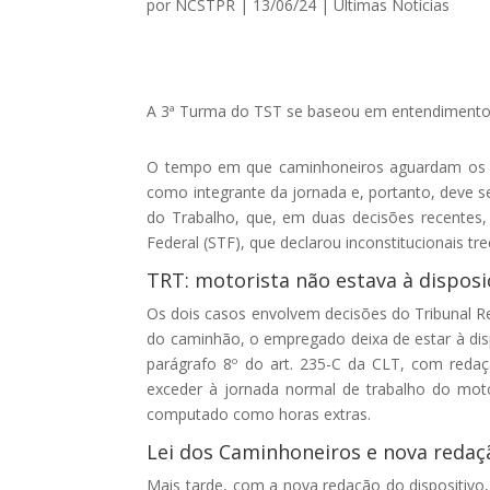
por
NCSTPR
|
13/06/24
|
Ultimas Notícias
A 3ª Turma do TST se baseou em entendimento 
O tempo em que caminhoneiros aguardam os p
como integrante da jornada e, portanto, deve 
do Trabalho, que, em duas decisões recentes
Federal (STF), que declarou inconstitucionais 
TRT: motorista não estava à dispos
Os dois casos envolvem decisões do Tribunal R
do caminhão, o empregado deixa de estar à di
parágrafo 8º do art. 235-C da CLT, com reda
exceder à jornada normal de trabalho do moto
computado como horas extras.
Lei dos Caminhoneiros e nova redaç
Mais tarde, com a nova redação do dispositivo