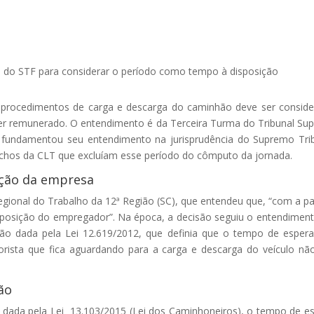
do STF para considerar o período como tempo à disposição
rocedimentos de carga e descarga do caminhão deve ser consid
ser remunerado. O entendimento é da Terceira Turma do Tribunal Sup
, fundamentou seu entendimento na jurisprudência do Supremo Tri
trechos da CLT que excluíam esse período do cômputo da jornada.
ição da empresa
egional do Trabalho da 12ª Região (SC), que entendeu que, “com a p
sposição do empregador”. Na época, a decisão seguiu o entendimen
ção dada pela Lei 12.619/2012, que definia que o tempo de esper
rista que fica aguardando para a carga e descarga do veículo nã
ão
, dada pela Lei 13.103/2015 (Lei dos Caminhoneiros), o tempo de e