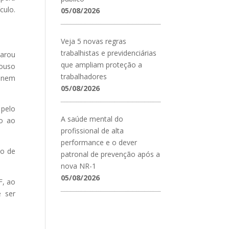
culo.
05/08/2026
Veja 5 novas regras
trabalhistas e previdenciárias
arou
que ampliam proteção a
pouso
trabalhadores
o nem
05/08/2026
 pelo
A saúde mental do
zo ao
profissional de alta
performance e o dever
po de
patronal de prevenção após a
nova NR-1
05/08/2026
F, ao
e ser