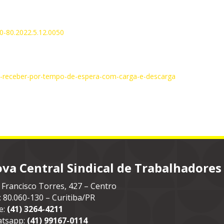
0-80.2022.5.12.0050
eve-receber-por-tempo-de-espera-com-carga-e-descarga
va Central Sindical de Trabalhadores
 Francisco Torres, 427 – Centro
: 80.060-130 – Curitiba/PR
e:
(41) 3264-4211
tsapp:
(41) 99167-0114