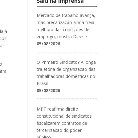
Saiu na Imprensa
Mercado de trabalho avança,
mas precarização ainda freia
melhora das condições de
da à
emprego, mostra Dieese
icos
05/08/2026
cos
O Primeiro Sindicato? A longa
ao
trajetória de organização das
ntra
trabalhadoras domésticas no
Brasil
05/08/2026
MPT reafirma direito
constitucional de sindicatos
fiscalizarem contratos de
terceirização do poder
público