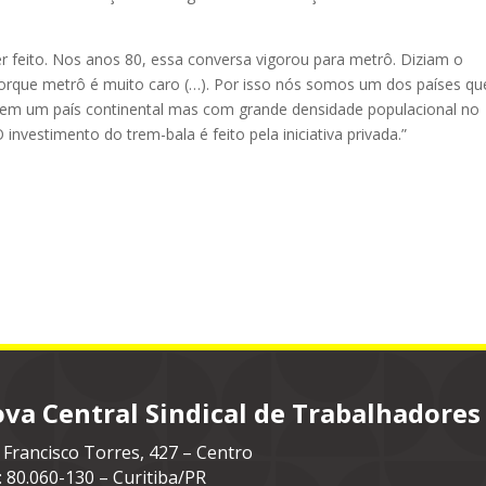
er feito. Nos anos 80, essa conversa vigorou para metrô. Diziam o
porque metrô é muito caro (…). Por isso nós somos um dos países qu
 em um país continental mas com grande densidade populacional no
investimento do trem-bala é feito pela iniciativa privada.”
va Central Sindical de Trabalhadores
 Francisco Torres, 427 – Centro
: 80.060-130 – Curitiba/PR