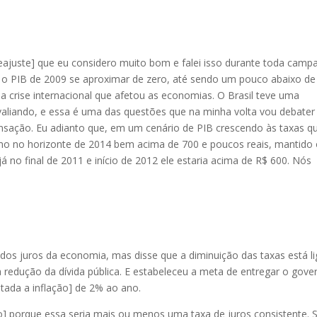
reajuste] que eu considero muito bom e falei isso durante toda camp
 o PIB de 2009 se aproximar de zero, até sendo um pouco abaixo de
 crise internacional que afetou as economias. O Brasil teve uma
valiando, e essa é uma das questões que na minha volta vou debater
nsação. Eu adianto que, em um cenário de PIB crescendo às taxas q
mo no horizonte de 2014 bem acima de 700 e poucos reais, mantido
 já no final de 2011 e início de 2012 ele estaria acima de R$ 600. Nós
os juros da economia, mas disse que a diminuição das taxas está l
 redução da dívida pública. E estabeleceu a meta de entregar o gove
tada a inflação] de 2% ao ano.
o] porque essa seria mais ou menos uma taxa de juros consistente. 