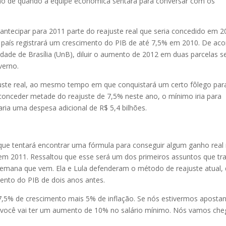
são de quando a equipe econômica sentará para conversar com os
antecipar para 2011 parte do reajuste real que seria concedido em 2
país registrará um crescimento do PIB de até 7,5% em 2010. De ac
idade de Brasília (UnB), diluir o aumento de 2012 em duas parcelas se
verno.
uste real, ao mesmo tempo em que conquistará um certo fôlego par
conceder metade do reajuste de 7,5% neste ano, o mínimo iria para
ria uma despesa adicional de R$ 5,4 bilhões.
o que tentará encontrar uma fórmula para conseguir algum ganho real
 em 2011. Ressaltou que esse será um dos primeiros assuntos que tr
emana que vem. Ela e Lula defenderam o método de reajuste atual,
mento do PIB de dois anos antes.
 7,5% de crescimento mais 5% de inflação. Se nós estivermos aposta
 você vai ter um aumento de 10% no salário mínimo. Nós vamos che