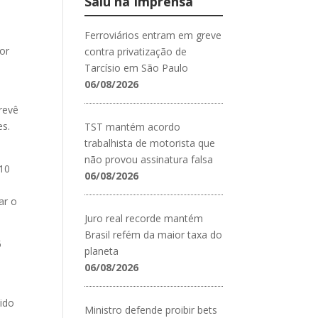
Saiu na Imprensa
Ferroviários entram em greve
dor
contra privatização de
Tarcísio em São Paulo
06/08/2026
prevê
es.
TST mantém acordo
trabalhista de motorista que
não provou assinatura falsa
010
06/08/2026
ar o
Juro real recorde mantém
Brasil refém da maior taxa do
5
planeta
06/08/2026
dido
Ministro defende proibir bets