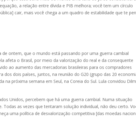
quação, a relação entre dívida e PIB melhora; você tem um círculo
pública] cair, mais você chega a um quadro de estabilidade que te pe
iva de ontem, que o mundo está passando por uma guerra cambial
a afeta o Brasil, por meio da valorização do real e da consequente
devido ao aumento das mercadorias brasileiras para os compradores
ura dos dois países, juntos, na reunião do G20 (grupo das 20 econom
da na próxima semana em Seul, na Coreia do Sul. Lula convidou Dil
tados Unidos, percebem que há uma guerra cambial. Numa situação
e. Todas as vezes que tentaram solução individual, não deu certo. V
ça uma política de desvalorização competitiva [das moedas naciona