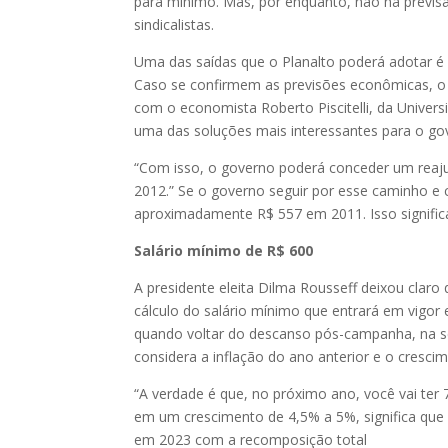
para mínimo. Mas, por enquanto, não há previ
sindicalistas.
Uma das saídas que o Planalto poderá adotar é 
Caso se confirmem as previsões econômicas, o 
com o economista Roberto Piscitelli, da Univers
uma das soluções mais interessantes para o go
“Com isso, o governo poderá conceder um reaj
2012.” Se o governo seguir por esse caminho e 
aproximadamente R$ 557 em 2011. Isso significa
Salário mínimo de R$ 600
A presidente eleita Dilma Rousseff deixou clar
cálculo do salário mínimo que entrará em vigor
quando voltar do descanso pós-campanha, na s
considera a inflação do ano anterior e o cresci
“A verdade é que, no próximo ano, você vai ter
em um crescimento de 4,5% a 5%, significa que
em 2023 com a recomposição total