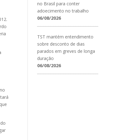
no Brasil para conter
adoecimento no trabalho
06/08/2026
012.
ordo
ria
TST mantém entendimento
sobre desconto de dias
parados em greves de longa
a
duração
06/08/2026
 no
atará
 que
ndo
gar