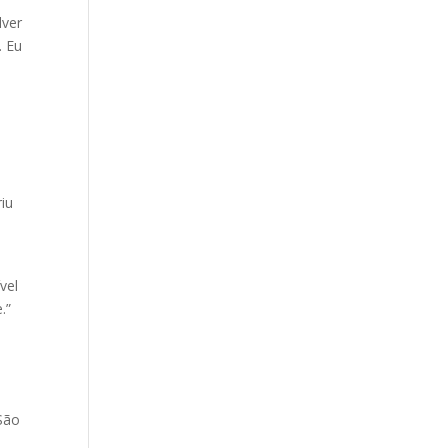
lver
. Eu
iu
vel
.”
 São