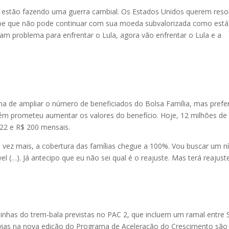
 estão fazendo uma guerra cambial. Os Estados Unidos querem reso
sabe que não pode continuar com sua moeda subvalorizada como está
nham problema para enfrentar o Lula, agora vão enfrentar o Lula e a
a de ampliar o número de beneficiados do Bolsa Família, mas prefer
ém prometeu aumentar os valores do benefício. Hoje, 12 milhões de
 22 e R$ 200 mensais.
vez mais, a cobertura das famílias chegue a 100%. Vou buscar um ní
l (…). Já antecipo que eu não sei qual é o reajuste. Mas terá reajuste
 linhas do trem-bala previstas no PAC 2, que incluem um ramal entre
rovias na nova edição do Programa de Aceleração do Crescimento são