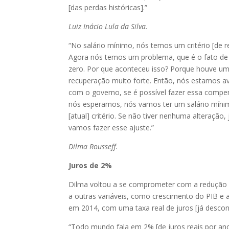
[das perdas históricas].”
Luiz Inácio Lula da Silva.
“No salário mínimo, nós temos um critério [de 
Agora nós temos um problema, que é o fato de
zero. Por que aconteceu isso? Porque houve uma
recuperação muito forte. Então, nós estamos a
com o governo, se é possível fazer essa compe
nós esperamos, nós vamos ter um salário míni
[atual] critério. Se não tiver nenhuma alteração,
vamos fazer esse ajuste.”
Dilma Rousseff.
Juros de 2%
Dilma voltou a se comprometer com a redução d
a outras variáveis, como crescimento do PIB e a
em 2014, com uma taxa real de juros [já descon
“Todo mundo fala em 2% [de juros reais por an