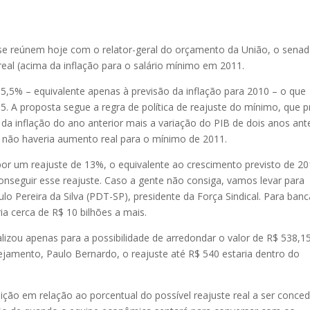
is se reúnem hoje com o relator-geral do orçamento da União, o sena
real (acima da inflação para o salário mínimo em 2011.
,5% – equivalente apenas à previsão da inflação para 2010 – o que
15. A proposta segue a regra de política de reajuste do mínimo, que 
da inflação do ano anterior mais a variação do PIB de dois anos ant
, não haveria aumento real para o mínimo de 2011.
opor um reajuste de 13%, o equivalente ao crescimento previsto de 2
conseguir esse reajuste. Caso a gente não consiga, vamos levar para
 Pereira da Silva (PDT-SP), presidente da Força Sindical. Para banc
a cerca de R$ 10 bilhões a mais.
lizou apenas para a possibilidade de arredondar o valor de R$ 538,1
amento, Paulo Ber­­nardo, o reajuste até R$ 540 estaria dentro do
ição em relação ao porcentual do possível reajuste real a ser conce