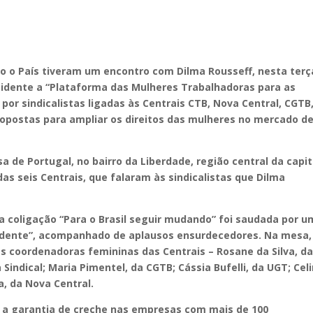
do o País tiveram um encontro com Dilma Rousseff, nesta terç
esidente a “Plataforma das Mulheres Trabalhadoras para as
or sindicalistas ligadas às Centrais CTB, Nova Central, CGTB
propostas para ampliar os direitos das mulheres no mercado d
sa de Portugal, no bairro da Liberdade, região central da capit
das seis Centrais, que falaram às sindicalistas que Dilma
da coligação “Para o Brasil seguir mudando” foi saudada por u
esidente”, acompanhado de aplausos ensurdecedores. Na mesa,
 coordenadoras femininas das Centrais – Rosane da Silva, d
 Sindical; Maria Pimentel, da CGTB; Cássia Bufelli, da UGT; Cel
a, da Nova Central.
ão a garantia de creche nas empresas com mais de 100