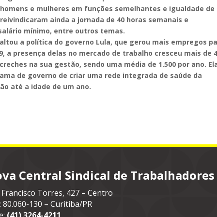
re homens e mulheres em funções semelhantes e igualdade de
s reivindicaram ainda a jornada de 40 horas semanais e
 salário mínimo, entre outros temas.
saltou a política do governo Lula, que gerou mais empregos p
09, a presença delas no mercado de trabalho cresceu mais de 
 creches na sua gestão, sendo uma média de 1.500 por ano. El
ama de governo de criar uma rede integrada de saúde da
ão até a idade de um ano.
va Central Sindical de Trabalhadores
 Francisco Torres, 427 – Centro
: 80.060-130 – Curitiba/PR
e:
(41) 3264-4211