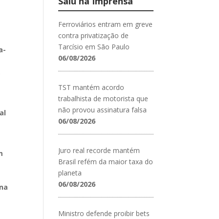
Saiu na Imprensa
Ferroviários entram em greve
contra privatização de
Tarcísio em São Paulo
a-
06/08/2026
,
e
TST mantém acordo
trabalhista de motorista que
não provou assinatura falsa
al
06/08/2026
Juro real recorde mantém
m
Brasil refém da maior taxa do
planeta
a
06/08/2026
ina
Ministro defende proibir bets