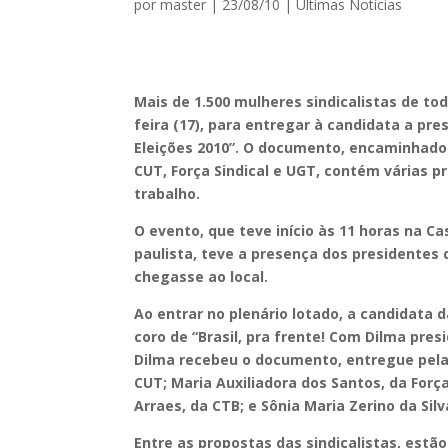
por
master
|
23/08/10
|
Ultimas Notícias
Mais de 1.500 mulheres sindicalistas de to
feira (17), para entregar à candidata a pr
Eleições 2010”. O documento, encaminhado p
CUT, Força Sindical e UGT, contém várias 
trabalho.
O evento, que teve início às 11 horas na Ca
paulista, teve a presença dos presidentes 
chegasse ao local.
Ao entrar no plenário lotado, a candidata 
coro de “Brasil, pra frente! Com Dilma pr
Dilma recebeu o documento, entregue pelas
CUT; Maria Auxiliadora dos Santos, da Força
Arraes, da CTB; e Sônia Maria Zerino da Silv
Entre as propostas das sindicalistas, est