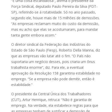
“É uma coisa escandalosa”, afirma o presidente da
Força Sindical, deputado Paulo Pereira da Silva (PDT-
SP), referindo-se à rotatividade. Só no ano passado,
segundo ele, houve mais de 15 milhões de demissões.
“As empresas reclamam muito do custo da demissão,
mas eu acho que elas se acostumaram, para mandar
tanta gente embora assim.”
O diretor sindical da Federação das Indústrias do
Estado de São Paulo (Fiesp), Roberto Della Manna, diz
que as empresas vão lutar até o fim. “O País não
suportaria um negócio desses, pois criaria um ônus
trabalhista enorme”, diz. Para ele, a eventual
aprovação da Resolução 158 garantiria estabilidade no
emprego. “Se a empresa não pode demitir, então é
estabilidade.”
O presidente da Central Única dos Trabalhadores
(CUT), Artur Henrique, retruca: “Não é garantia de
emprego. Na verdade, ela estabelece regras para que
as empresas tenham de justificar a demissão de