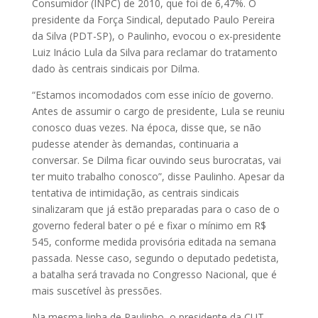
Consumidor (INPC) de 2010, que foi de 6,47%. O
presidente da Força Sindical, deputado Paulo Pereira
da Silva (PDT-SP), o Paulinho, evocou o ex-presidente
Luiz Inácio Lula da Silva para reclamar do tratamento
dado às centrais sindicais por Dilma.
“Estamos incomodados com esse início de governo.
Antes de assumir o cargo de presidente, Lula se reuniu
conosco duas vezes. Na época, disse que, se não
pudesse atender às demandas, continuaria a
conversar. Se Dilma ficar ouvindo seus burocratas, vai
ter muito trabalho conosco”, disse Paulinho. Apesar da
tentativa de intimidação, as centrais sindicais
sinalizaram que já estão preparadas para o caso de o
governo federal bater o pé e fixar o mínimo em R$
545, conforme medida provisória editada na semana
passada. Nesse caso, segundo o deputado pedetista,
a batalha será travada no Congresso Nacional, que é
mais suscetível às pressões.
Na mesma linha de Paulinho, o presidente da CUT,