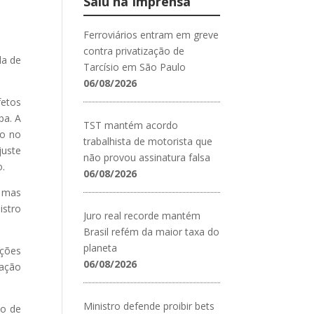
Saiu na Imprensa
Ferroviários entram em greve
contra privatização de
da de
Tarcísio em São Paulo
06/08/2026
fetos
pa. A
TST mantém acordo
ão no
trabalhista de motorista que
juste
não provou assinatura falsa
o.
06/08/2026
, mas
istro
Juro real recorde mantém
Brasil refém da maior taxa do
planeta
ições
06/08/2026
tação
Ministro defende proibir bets
io de