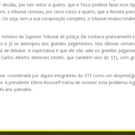
ecidiu, por seis votos a quatro, que o Fisco poderia fazer esse ti
, o tribunal concluiu, por cinco votos a quatro, que a Receita prec
ilo. Ou seja, sem a sua composição completa, o tribunal mudou total
inistro do Superior Tribunal de Justiça. Ele conhece praticamente 
es e já se antecipou aos grandes julgamentos. Nas últimas seman
á de debater. A expectativa é que ele não adie os grandes julgame
z Carlos Alberto Menezes Direito, que também veio do STJ, com g
a ser considerada por alguns integrantes do STF como um desprestíg
rte. A presidente Dilma Rousseff tratou de resolver esse problema lo
o ano judiciário.