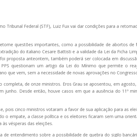
mo Tribunal Federal (STF), Luiz Fux vai dar condições para a retoma
retome questões importantes, como a possibilidade de abortos de 
radição do italiano Cesare Battisti e a validade da Lei da Ficha Lim
e foi proposta anteontem, também poderá ser colocada em discuss
 PPS questionam um artigo da Lei do Mínimo que permite o rea
o ano que vem, sem a necessidade de novas aprovações no Congress
o completa, de onze ministros. Eros Grau se aposentou, em agosto
 em junho. Desde então, houve casos em que a ausência do 11º min
e, pois cinco ministros votaram a favor de sua aplicação para as ele
do o empate, a classe política e os eleitores ficaram sem uma orien
a às vésperas das eleições.
a de entendimento sobre a possibilidade de quebra do sigilo bancár