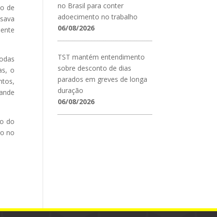
no Brasil para conter
po de
adoecimento no trabalho
isava
06/08/2026
mente
TST mantém entendimento
todas
sobre desconto de dias
as, o
parados em greves de longa
ntos,
duração
rande
06/08/2026
io do
go no