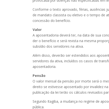
provocada por doenças não especificadas em le
Conforme o texto aprovado, férias, ausências ju
de mandato classista ou eletivo e o tempo de at
concessão do benefício.
Valor
A aposentadoria deverá ter, na data de sua con
der o benefício e será revista na mesma propo
subsídio dos servidores na ativa.
Além disso, deverão ser estendidos aos aposen
servidores da ativa, incluídos os casos de tran
aposentadoria.
Pensão
O valor mensal da pensão por morte será o mes
direito se estivesse aposentado por invalidez n
publicação da lei terão os cálculos revisados pa
Segundo Itagiba, a mudança no regime de apos
pública.