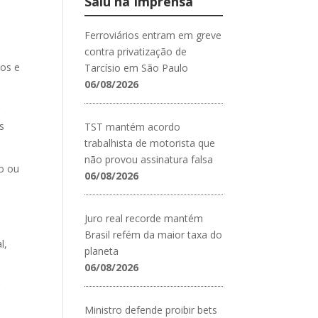
Saiu na Imprensa
Ferroviários entram em greve
contra privatização de
ios e
Tarcísio em São Paulo
06/08/2026
r
s
TST mantém acordo
trabalhista de motorista que
não provou assinatura falsa
ão ou
06/08/2026
Juro real recorde mantém
Brasil refém da maior taxa do
l,
planeta
06/08/2026
r
Ministro defende proibir bets