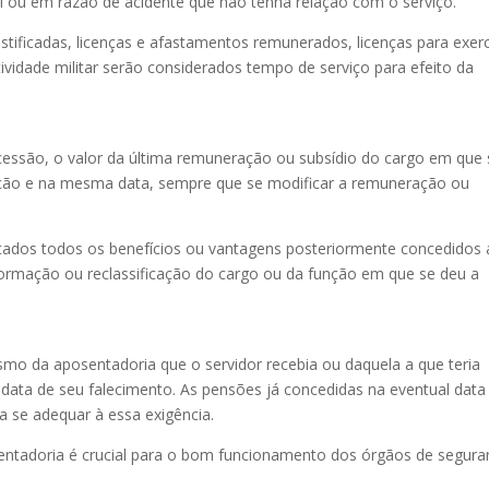
i ou em razão de acidente que não tenha relação com o serviço.
stificadas, licenças e afastamentos remunerados, licenças para exerc
ividade militar serão considerados tempo de serviço para efeito da
cessão, o valor da última remuneração ou subsídio do cargo em que 
rção e na mesma data, sempre que se modificar a remuneração ou
tados todos os benefícios ou vantagens posteriormente concedidos
sformação ou reclassificação do cargo ou da função em que se deu a
mo da aposentadoria que o servidor recebia ou daquela a que teria
a data de seu falecimento. As pensões já concedidas na eventual data
ra se adequar à essa exigência.
entadoria é crucial para o bom funcionamento dos órgãos de segura