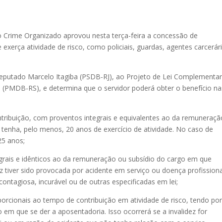
 Crime Organizado aprovou nesta terça-feira a concessão de
 exerça atividade de risco, como policiais, guardas, agentes carcerár
deputado Marcelo Itagiba (PSDB-RJ), ao Projeto de Lei Complementa
o (PMDB-RS), e determina que o servidor poderá obter o benefício na
tribuição, com proventos integrais e equivalentes ao da remuneraç
tenha, pelo menos, 20 anos de exercício de atividade. No caso de
25 anos;
grais e idênticos ao da remuneração ou subsídio do cargo em que
ez tiver sido provocada por acidente em serviço ou doença profissiona
ntagiosa, incurável ou de outras especificadas em lei;
orcionais ao tempo de contribuição em atividade de risco, tendo po
em que se der a aposentadoria. Isso ocorrerá se a invalidez for