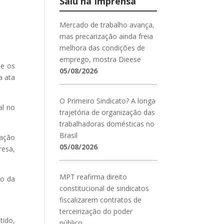
Saiu na Imprensa
Mercado de trabalho avança,
mas precarização ainda freia
melhora das condições de
emprego, mostra Dieese
de os
05/08/2026
a ata
O Primeiro Sindicato? A longa
al no
trajetória de organização das
trabalhadoras domésticas no
Brasil
pação
05/08/2026
resa,
MPT reafirma direito
ão da
constitucional de sindicatos
fiscalizarem contratos de
terceirização do poder
tido,
público