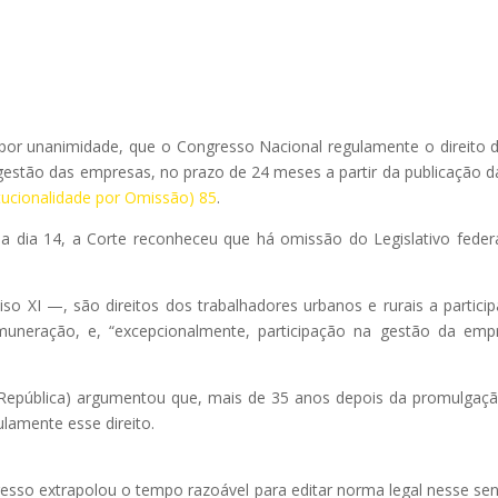
por unanimidade, que o Congresso Nacional regulamente o direito 
 gestão das empresas, no prazo de 24 meses a partir da publicação d
tucionalidade por Omissão) 85
.
a dia 14, a Corte reconheceu que há omissão do Legislativo feder
so XI —, são direitos dos trabalhadores urbanos e rurais a partici
emuneração, e, “excepcionalmente, participação na gestão da emp
 República) argumentou que, mais de 35 anos depois da promulgaç
ulamente esse direito.
resso extrapolou o tempo razoável para editar norma legal nesse sen