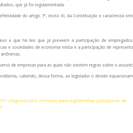
ultados, que já foi regulamentada.
efetividade do artigo 7º, inciso XI, da Constituição e caracteriza om
exo e que há leis que já preveem a participação de empregado
cas e sociedades de economia mista e a participação de represent
s anônimas.
niverso de empresas para as quais não existem regras sobre o assunto
roblema, cabendo, dessa forma, ao legislador o devido equaciona
/92171-congresso-tera-24-meses-para-regulamentar-participacao-de-
f