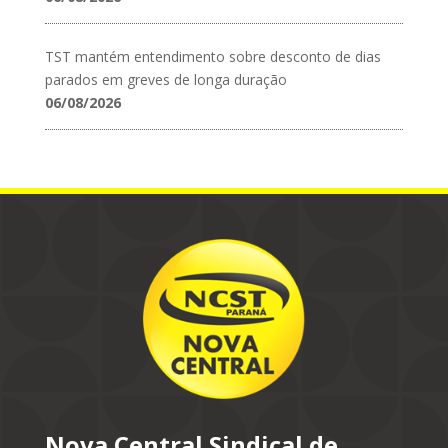
TST mantém entendimento sobre desconto de dias
parados em greves de longa duração
06/08/2026
Nova Central Sindical de