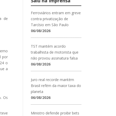
Saiu na Imprensa
Ferroviários entram em greve
a de
contra privatização de
Tarcísio em São Paulo
06/08/2026
TST mantém acordo
verno
trabalhista de motorista que
l por
não provou assinatura falsa
024 o
06/08/2026
que a
Juro real recorde mantém
Brasil refém da maior taxa do
planeta
%. Os
06/08/2026
 teve
Ministro defende proibir bets