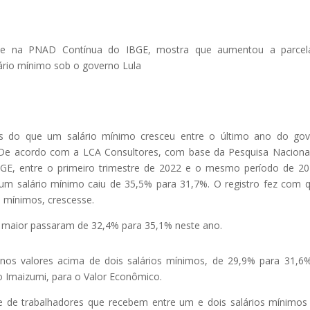
se na PNAD Contínua do IBGE, mostra que aumentou a parcel
ário mínimo sob o governo Lula
is do que um salário mínimo cresceu entre o último ano do go
De acordo com a LCA Consultores, com base da Pesquisa Naciona
GE, entre o primeiro trimestre de 2022 e o mesmo período de 2
 um salário mínimo caiu de 35,5% para 31,7%. O registro fez com 
s mínimos, crescesse.
io maior passaram de 32,4% para 35,1% neste ano.
os valores acima de dois salários mínimos, de 29,9% para 31,6
 Imaizumi, para o Valor Econômico.
 de trabalhadores que recebem entre um e dois salários mínimos