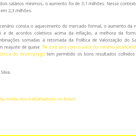
ois salários mínimos, o aumento foi de 3,1 milhões. Nesse context
em 2,3 milhões.
 cenário consta o aquecimento do mercado formal, o aumento da 
mo e de acordos coletivos acima da inflação, a melhora da for
ombinações somadas à retomada da Política de Valorização do Sa
um reajuste de quase
7% este ano com o valor do mínimo alcançan
stórica do desemprego
tem permitido os bons resultados colhidos
Silva.
nda-media-dos-trabalhadores-no-brasil/