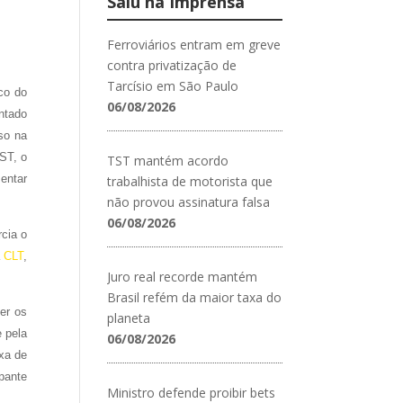
Saiu na Imprensa
Ferroviários entram em greve
contra privatização de
Tarcísio em São Paulo
co do
06/08/2026
ontado
so na
ST, o
TST mantém acordo
entar
trabalhista de motorista que
não provou assinatura falsa
06/08/2026
rcia o
a
CLT
,
Juro real recorde mantém
Brasil refém da maior taxa do
er os
planeta
e pela
06/08/2026
xa de
pante
Ministro defende proibir bets