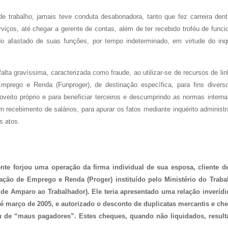
 de trabalho, jamais teve conduta desabonadora, tanto que fez carreira den
iços, até chegar a gerente de contas, além de ter recebido troféu de funcio
o afastado de suas funções, por tempo indeterminado, em virtude do inqu
ta gravíssima, caracterizada como fraude, ao utilizar-se de recursos de li
prego e Renda (Funproger), de destinação específica, para fins divers
oveito próprio e para beneficiar terceiros e descumprindo as normas interna
 recebimento de salários, para apurar os fatos mediante inquérito administr
os atos.
te forjou uma operação da firma individual de sua esposa, cliente d
ração de Emprego e Renda (Proger) instituído pelo Ministério do Traba
 Amparo ao Trabalhador). Ele teria apresentado uma relação inverídi
té março de 2005, e autorizado o desconto de duplicatas mercantis e ch
ou de “maus pagadores”. Estes cheques, quando não liquidados, resul