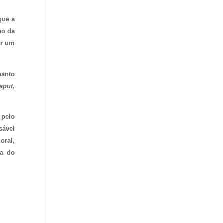
que a
ho da
ar um
uanto
aput
,
 pelo
sável
oral,
ca do