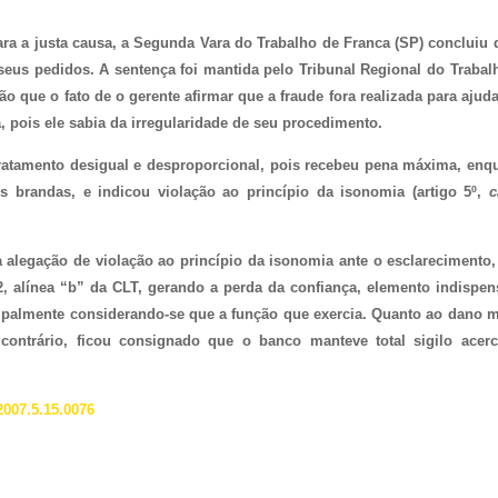
a a justa causa, a Segunda Vara do Trabalho de Franca (SP) concluiu 
u seus pedidos. A sentença foi mantida pelo Tribunal Regional do Trabal
o que o fato de o gerente afirmar que a fraude fora realizada para ajud
a, pois ele sabia da irregularidade de seu procedimento.
 tratamento desigual e desproporcional, pois recebeu pena máxima, enq
 brandas, e indicou violação ao princípio da isonomia (artigo 5º,
c
u a alegação de violação ao princípio da isonomia ante o esclarecimento,
2, alínea “b” da CLT, gerando a perda da confiança, elemento indispen
cipalmente considerando-se que a função que exercia. Quanto ao dano m
 contrário, ficou consignado que o banco manteve total sigilo acer
2007.5.15.0076