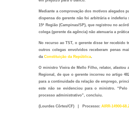
em prejuízo para o banco.
Mediante a comprovação dos motivos alegados par
dispensa do gerente não foi arbitrária e indeferi
15ª Região (Campinas/SP), que registrou no acórdã
colega (gerente da agência) não atenuaria a prátic
No recurso ao TST, o gerente disse ter recebido
outros colegas envolvidos receberam penas mais
da
Constituição da República
.
O ministro Vieira de Mello Filho, relator, afasto
Regional, de que o gerente incorreu no artigo 48
para a continuidade da relação de emprego, prin
este não se evidenciou para o ministro. “Pelo
processo administrativo”, concluiu.
(Lourdes Côrtes/CF) | Processo:
AIRR-14900-68.