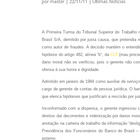
por
master
|
22/11/11
|
Ultimas Notícias
A Primeira Turma do Tribunal Superior do Trabalho 
Brasil S/A, demitido por justa causa, que pretendia 
como autor de fraudes. A decisão mantém o entendi
hipótese do artigo 482, alínea “b”, da
CLT
(mau proced
dano moral não se verificou, pois o gerente não co
ofensa à sua honra e dignidade.
Admitido em janeiro de 1984 como auxiliar de serviço
cargo de gerente de contas de pessoa jurídica. O ban
que elenca hipóteses que justificam a rescisão por j
Inconformado com a dispensa, o gerente ingressou c
direitos daí decorrentes e indenização por danos mor
anotação na carteira de trabalho da informação “des
Previdência dos Funcionários do Banco do Brasil – 
externo.