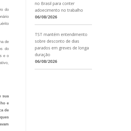
no Brasil para conter
tro do
adoecimento no trabalho
06/08/2026
nário
érito
TST mantém entendimento
sobre desconto de dias
nha de
parados em greves de longa
os do
duração
s e o
06/08/2026
ativo,
e sua
lho e
ca de
eques
tavam