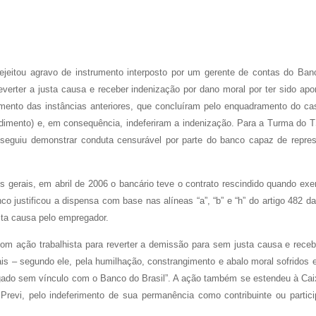
rejeitou agravo de instrumento interposto por um gerente de contas do Ban
reverter a justa causa e receber indenização por dano moral por ter sido ap
mento das instâncias anteriores, que concluíram pelo enquadramento do ca
imento) e, em consequência, indeferiram a indenização. Para a Turma do T
nseguiu demonstrar conduta censurável por parte do banco capaz de repres
s gerais, em abril de 2006 o bancário teve o contrato rescindido quando exe
co justificou a dispensa com base nas alíneas “a”, “b” e “h” do artigo 482 d
usta causa pelo empregador.
om ação trabalhista para reverter a demissão para sem justa causa e receb
ais – segundo ele, pela humilhação, constrangimento e abalo moral sofridos 
ligado sem vínculo com o Banco do Brasil”. A ação também se estendeu à Cai
Previ, pelo indeferimento de sua permanência como contribuinte ou partici