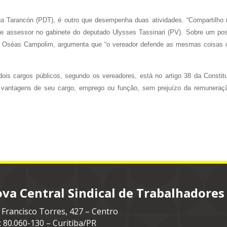
a Tarancón (PDT), é outro que desempenha duas atividades. “Compartilho
 de assessor no gabinete do deputado Ulysses Tassinari (PV). Sobre um pos
rde, Oséas Campolim, argumenta que “o vereador defende as mesmas coisas 
 dois cargos públicos, segundo os vereadores, está no artigo 38 da Constit
s vantagens de seu cargo, emprego ou função, sem prejuízo da remuneraç
va Central Sindical de Trabalhadores
 Francisco Torres, 427 – Centro
: 80.060-130 – Curitiba/PR