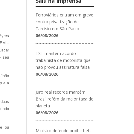
Saiu na Imprensa
Ferroviários entram em greve
contra privatização de
Tarcísio em São Paulo
06/08/2026
Ayres
DEM –
uscar
TST mantém acordo
e seu
trabalhista de motorista que
não provou assinatura falsa
06/08/2026
 João
que a
Juro real recorde mantém
Brasil refém da maior taxa do
 duas
planeta
ltado
06/08/2026
de ou
Ministro defende proibir bets