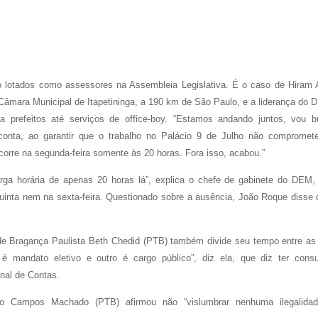
tão lotados como assessores na Assembleia Legislativa. É o caso de Hiram 
Câmara Municipal de Itapetininga, a
190 km
de São Paulo, e a liderança do 
prefeitos até serviços de office-boy. “Estamos andando juntos, vou b
conta, ao garantir que o trabalho no Palácio 9 de Julho não compromet
orre na segunda-feira somente às 20 horas. Fora isso, acabou.”
arga horária de apenas 20 horas lá”, explica o chefe de gabinete do DEM,
uinta nem na sexta-feira. Questionado sobre a ausência, João Roque disse 
 de Bragança Paulista Beth Chedid (PTB) também divide seu tempo entre as
é mandato eletivo e outro é cargo público”, diz ela, que diz ter consu
unal de Contas.
o Campos Machado (PTB) afirmou não “vislumbrar nenhuma ilegalida