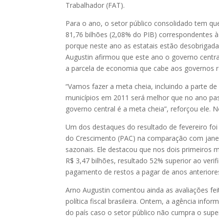
Trabalhador (FAT).
Para o ano, o setor público consolidado tem qu
81,76 bilhões (2,08% do PIB) correspondentes à
porque neste ano as estatais estão desobrigad
Augustin afirmou que este ano o governo central
a parcela de economia que cabe aos governos r
“Vamos fazer a meta cheia, incluindo a parte d
municípios em 2011 será melhor que no ano pas
governo central é a meta cheia”, reforçou ele.
Um dos destaques do resultado de fevereiro fo
do Crescimento (PAC) na comparação com janeir
sazonais. Ele destacou que nos dois primeiros 
R$ 3,47 bilhões, resultado 52% superior ao veri
pagamento de restos a pagar de anos anteriore
Arno Augustin comentou ainda as avaliações feit
política fiscal brasileira. Ontem, a agência info
do país caso o setor público não cumpra o supe