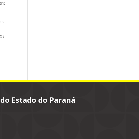
ent
os
pos
 do Estado do Paraná