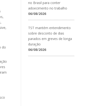
no Brasil para conter
adoecimento no trabalho
$
06/08/2026
os,
,
sive,
TST mantém entendimento
sobre desconto de dias
parados em greves de longa
duração
o do
06/08/2026
ração
ores
giram
isco