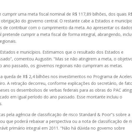
e cumprir uma meta fiscal nominal de R$ 117,89 bilhões, dos quais R
 obrigação do governo central. O restante cabe a Estados e municípi
as de contribuir com o cumprimento da meta. Ao apresentar os dados
 pretende cumprir a meta fiscal de forma integral, abrangendo, inclu
egionais.
e Estados e municípios. Estimamos que o resultado dos Estados e
sado”, comentou Augustin. “Mas se não atingirem a meta, o objetiv
 No ano passado, os governos regionais não cumpriram as metas.
i a queda de R$ 2,4 bilhões nos investimentos no Programa de Acele
o. A retração decorreu, conforme explicações do secretário, de fat
meses os desembolsos de verbas federais para as obras do PAC atin
ficado em igual período do ano passado. Esse montante incluiu o
s.
as pela agência de classificação de risco Standard & Poor”s sobre a
rmou que poderá rebaixar a perspectiva ou a nota de classificação de r
rávit primário integral em 2011. “Não há dúvida no governo sobre