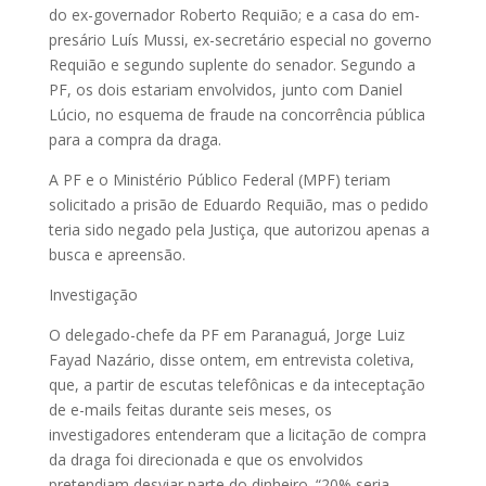
do ex-governador Roberto Requião; e a casa do em­­
presário Luís Mussi, ex-secretário especial no governo
Requião e se­­gundo suplente do senador. Se­­gundo a
PF, os dois estariam envolvidos, junto com Daniel
Lúcio, no esquema de fraude na concorrência pública
para a compra da draga.
A PF e o Ministério Público Fe­­deral (MPF) teriam
solicitado a prisão de Eduardo Requião, mas o pedido
teria sido negado pela Justiça, que autorizou apenas a
busca e apreensão.
Investigação
O delegado-chefe da PF em Pa­­ranaguá, Jorge Luiz
Fayad Nazário, disse ontem, em entrevista coletiva,
que, a partir de escutas telefônicas e da inteceptação
de e-mails feitas durante seis meses, os
investigadores entenderam que a licitação de compra
da draga foi direcionada e que os envolvidos
pretendiam desviar parte do dinheiro. “20% seria