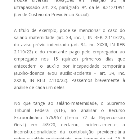
trouxe diversas inovações em relação ao já
ultrapassado art. 28, parágrafo 9º, da lei 8.212/1991
(Lei de Custeio da Previdência Social).
A título de exemplo, pode-se mencionar o caso do
salário-maternidade (art. 34, inc. I, IN RFB 2.110/22),
do aviso-prévio indenizado (art. 34, inc. XXXII, IN RFB
2.110/22) e do montante pago pelo empregador ao
empregado nos 15 (quinze) primeiros dias que
antecedem o auxílio por incapacidade temporária
(auxílio-doença e/ou auxílio-acidente – art. 34, inc.
XXXIII, IN RFB 2.110/22). Passemos brevemente à
análise de cada um deles.
No que tange ao salário-maternidade, o Supremo
Tribunal Federal (STF), ao analisar o Recurso
Extraordinário 576.967 (Tema 72 da Repercussão
Geral) em 4/8/20, declarou, incidentalmente, a
inconstitucionalidade da contribuição previdenciária
sobre o salário-maternidade, nos termos do art. 28, §