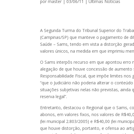
por
master
|
03/06/11
|
Ultimas Notícias
A Segunda Turma do Tribunal Superior do Trabal
(Campinas/SP) que manteve o pagamento de dif
Saúde – Sams, tendo em vista a distorção gerad
valores únicos, na medida em que imprimiu men
O Sams interpôs recurso em que apontou erro n
alegação de que houve concessão de aumento sala
Responsabilidade Fiscal, que impõe limites nos 
“que o Judiciário não poderia alterar o conteúdo
situações subjetivas nelas não previstas, ainda 
reserva legal”.
Entretanto, destacou o Regional que o Sams, c
abonos, em valores fixos, nos valores de R$40,00
(lei municipal 2.803/2005) e R$40,00 (lei munic
que houve distorção, portanto, e ofensa ao artig