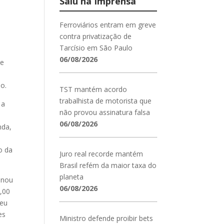
Saiu na Imprensa
Ferroviários entram em greve
contra privatização de
Tarcísio em São Paulo
06/08/2026
de
o.
TST mantém acordo
trabalhista de motorista que
 a
não provou assinatura falsa
06/08/2026
nda,
o da
Juro real recorde mantém
Brasil refém da maior taxa do
planeta
inou
06/08/2026
5,00
deu
es
Ministro defende proibir bets