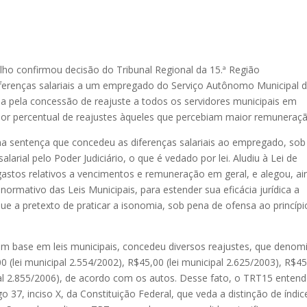
ho confirmou decisão do Tribunal Regional da 15.ª Região
erenças salariais a um empregado do Serviço Autônomo Municipal 
a pela concessão de reajuste a todos os servidores municipais em
or percentual de reajustes àqueles que percebiam maior remuneraçã
a sentença que concedeu as diferenças salariais ao empregado, sob
rial pelo Poder Judiciário, o que é vedado por lei. Aludiu à Lei de
gastos relativos a vencimentos e remuneração em geral, e alegou, ai
 normativo das Leis Municipais, para estender sua eficácia jurídica a
que a pretexto de praticar a isonomia, sob pena de ofensa ao princípi
om base em leis municipais, concedeu diversos reajustes, que denom
 (lei municipal 2.554/2002), R$45,00 (lei municipal 2.625/2003), R$4
ipal 2.855/2006), de acordo com os autos. Desse fato, o TRT15 enten
o 37, inciso X, da Constituição Federal, que veda a distinção de índic