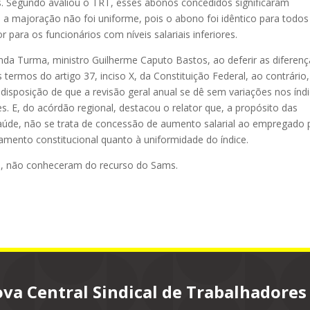
s. Segundo avaliou o TRT, esses abonos concedidos significaram
 a majoração não foi uniforme, pois o abono foi idêntico para todos
r para os funcionários com níveis salariais inferiores.
da Turma, ministro Guilherme Caputo Bastos, ao deferir as diferenç
termos do artigo 37, inciso X, da Constituição Federal, ao contrário,
 disposição de que a revisão geral anual se dê sem variações nos índi
 E, do acórdão regional, destacou o relator que, a propósito das
úde, não se trata de concessão de aumento salarial ao empregado 
amento constitucional quanto à uniformidade do índice.
, não conheceram do recurso do Sams.
va Central Sindical de Trabalhadores