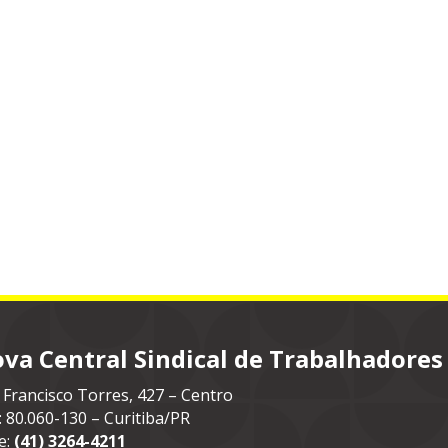
va Central Sindical de Trabalhadores
 Francisco Torres, 427 – Centro
: 80.060-130 – Curitiba/PR
e:
(41) 3264-4211