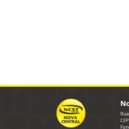
No
Rua
CEP
Fon