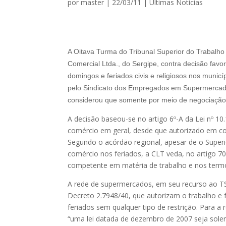
por
master
|
22/03/11
|
Ultimas Notícias
A Oitava Turma do Tribunal Superior do Trabalh
Comercial Ltda., do Sergipe, contra decisão favo
domingos e feriados civis e religiosos nos muni
pelo Sindicato dos Empregados em Supermercados
considerou que somente por meio de negociação c
A decisão baseou-se no artigo 6º-A da Lei nº 10
comércio em geral, desde que autorizado em con
Segundo o acórdão regional, apesar de o Superior
comércio nos feriados, a CLT veda, no artigo 70
competente em matéria de trabalho e nos termos
A rede de supermercados, em seu recurso ao TST
Decreto 2.7948/40, que autorizam o trabalho e
feriados sem qualquer tipo de restrição. Para a
“uma lei datada de dezembro de 2007 seja solen