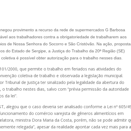
o negou provimento a recurso da rede de supermercados G Barbosa
rável aos trabalhadores contra a obrigatoriedade de trabalharem aos
cípios de Nossa Senhora do Socorro e São Cristóvão. Na ação, proposta
 do Estado de Sergipe, a Justiça do Trabalho da 20ª Região (SE)
oletiva é possível obter autorização para o trabalho nesses dias.
.101/2000, que permite o trabalho em feriados nas atividades do
venção coletiva de trabalho e observada a legislação municipal.
 Tribunal de Justiça ter sinalizado pela legalidade da abertura do
, o trabalho nestes dias, salvo com “prévia permissão da autoridade
 da lei”.
, alegou que o caso deveria ser analisado conforme a Lei nº 605/4
 funcionamento do comércio varejista de gêneros alimentícios em
 relatora, ministra Dora Maria da Costa, porém, não se pode admitir 
emente relegada”, apesar da realidade apontar cada vez mais para 