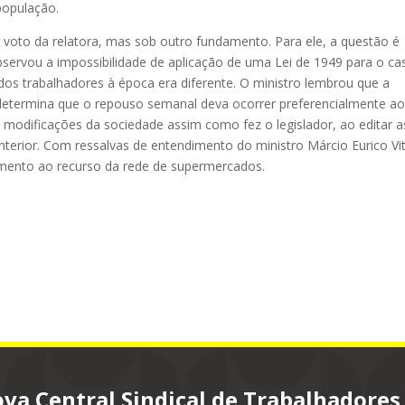
população.
o voto da relatora, mas sob outro fundamento. Para ele, a questão é
bservou a impossibilidade de aplicação de uma Lei de 1949 para o ca
 dos trabalhadores à época era diferente. O ministro lembrou que a
, determina que o repouso semanal deva ocorrer preferencialmente a
s modificações da sociedade assim como fez o legislador, ao editar a
nterior. Com ressalvas de entendimento do ministro Márcio Eurico Vit
mento ao recurso da rede de supermercados.
va Central Sindical de Trabalhadores