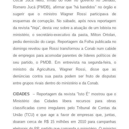
Oscar Jucá Neto, irmão do líder no governo no Senado,
Romero Jucá (PMDB), afirmar que ”há bandidos” no órgão e
sugerir que o ministro Wagner Rossi participava de
esquemas de corrupção. No sábado, após nova reportagem
da revista ”Veja”, desta vez sobre a atuação de um lobista no
ministério, o secretário-executivo da pasta, Milton Ortolan,
pediu demissão do cargo. Reportagem da Folha publicada no
domingo revelou que Rossi transformou a Conab num cabide
de empregos para acomodar parentes de líderes políticos de
seu partido, o PMDB. Em entrevista na segunda-feira, o
ministro da Agricultura, Wagner Rossi, disse que as
denúncias contra sua pasta podem ser fruto de disputas
entre grupos rivais dentro do ministério e da Conab.
CIDADES
– Reportagem da revista ”Isto É” mostrou que o
Ministério das Cidades libera recursos para obras
classificadas como irregulares pelo Tribunal de Contas da
União (TCU) e que age a favor de empresas que, juntas,
doaram cerca de R$ 15 milhões em 2010 para campanhas
eleitorais do PP, partido que comanda o ministério. O ministro