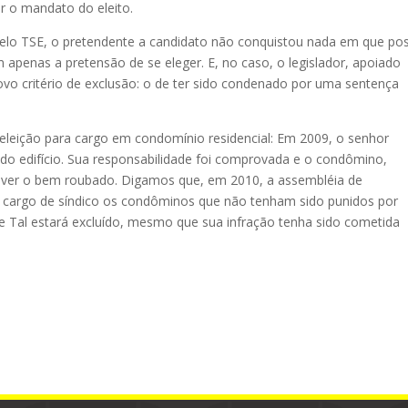
ar o mandato do eleito.
elo TSE, o pretendente a candidato não conquistou nada em que po
m apenas a pretensão de se eleger. E, no caso, o legislador, apoiado
ovo critério de exclusão: o de ter sido condenado por uma sentença
eleição para cargo em condomínio residencial: Em 2009, o senhor
o edifício. Sua responsabilidade foi comprovada e o condômino,
olver o bem roubado. Digamos que, em 2010, a assembléia de
 cargo de síndico os condôminos que não tenham sido punidos por
e Tal estará excluído, mesmo que sua infração tenha sido cometida