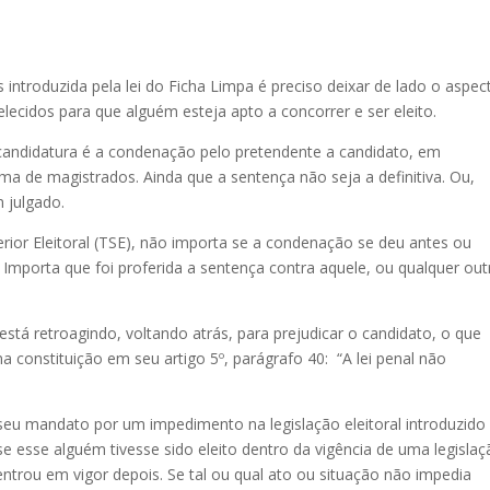
 introduzida pela lei do Ficha Limpa é preciso deixar de lado o aspec
ecidos para que alguém esteja apto a concorrer e ser eleito.
a candidatura é a condenação pelo pretendente a candidato, em
ma de magistrados. Ainda que a sentença não seja a definitiva. Ou,
m julgado.
rior Eleitoral (TSE), não importa se a condenação se deu antes ou
 Importa que foi proferida a sentença contra aquele, ou qualquer out
 está retroagindo, voltando atrás, para prejudicar o candidato, o que
na constituição em seu artigo 5º, parágrafo 40: “A lei penal não
o seu mandato por um impedimento na legislação eleitoral introduzido
se esse alguém tivesse sido eleito dentro da vigência de uma legisla
ntrou em vigor depois. Se tal ou qual ato ou situação não impedia