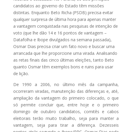
candidatos ao governo do Estado têm missões
distintas. Enquanto Beto Richa (PSDB) precisa evitar
qualquer surpresa de última hora para apenas manter
a vantagem conquistada nas pesquisas de intenção de
voto (que lhe dão 14 e 16 pontos de vantagem –
Datafolha e Ibope divulgados na semana passada),
Osmar Dias precisa criar um fato novo e buscar uma
arrancada que lhe proporcione uma virada. Analisando
as retas finais das cinco últimas eleições, tanto Beto
quanto Osmar têm exemplos bons e ruins para usar
de lição.
De 1990 a 2006, no último mês da campanha,
ocorreram viradas, manutenção das diferenças e, até,
ampliação da vantagem do primeiro colocado, o que
só permite concluir que, entre hoje e o primeiro
domingo de outubro candidatos, comitês e cabos
eleitorais terão muito trabalho, seja para manter a
vantagem, seja para tirar a diferença. Dezesseis
pontos atrás segundo o Ibope/RPC, Osmar Dias pode