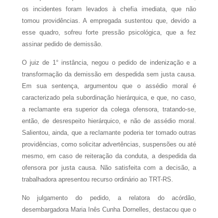
os incidentes foram levados à chefia imediata, que não
tomou providências. A empregada sustentou que, devido a
esse quadro, sofreu forte pressão psicológica, que a fez
assinar pedido de demissão.
O juiz de 1° instância, negou o pedido de indenização e a
transformação da demissão em despedida sem justa causa.
Em sua sentença, argumentou que o assédio moral é
caracterizado pela subordinação hierárquica, e que, no caso,
a reclamante era superior da colega ofensora, tratando-se,
então, de desrespeito hierárquico, e não de assédio moral.
Salientou, ainda, que a reclamante poderia ter tomado outras
providências, como solicitar advertências, suspensões ou até
mesmo, em caso de reiteração da conduta, a despedida da
ofensora por justa causa. Não satisfeita com a decisão, a
trabalhadora apresentou recurso ordinário ao TRT-RS.
No julgamento do pedido, a relatora do acórdão,
desembargadora Maria Inês Cunha Dornelles, destacou que o