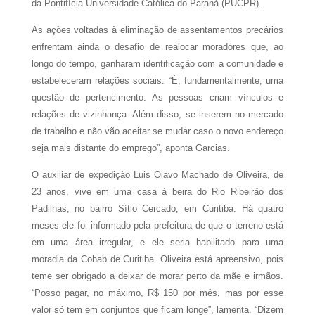
da Pontifícia Universidade Católica do Paraná (PUCPR).
As ações voltadas à eliminação de assentamentos precários
enfrentam ainda o desafio de realocar moradores que, ao
longo do tempo, ganharam identificação com a comunidade e
estabeleceram relações sociais. “É, fundamentalmente, uma
questão de pertencimento. As pessoas criam vínculos e
relações de vizinhança. Além disso, se inserem no mercado
de trabalho e não vão aceitar se mudar caso o novo endereço
seja mais distante do emprego”, aponta Garcias.
O auxiliar de expedição Luis Olavo Machado de Oliveira, de
23 anos, vive em uma casa à beira do Rio Ribeirão dos
Padilhas, no bairro Sítio Cercado, em Curitiba. Há quatro
meses ele foi informado pela prefeitura de que o terreno está
em uma área irregular, e ele seria habilitado para uma
moradia da Cohab de Curitiba. Oliveira está apreensivo, pois
teme ser obrigado a deixar de morar perto da mãe e irmãos.
“Posso pagar, no máximo, R$ 150 por mês, mas por esse
valor só tem em conjuntos que ficam longe”, lamenta. “Dizem