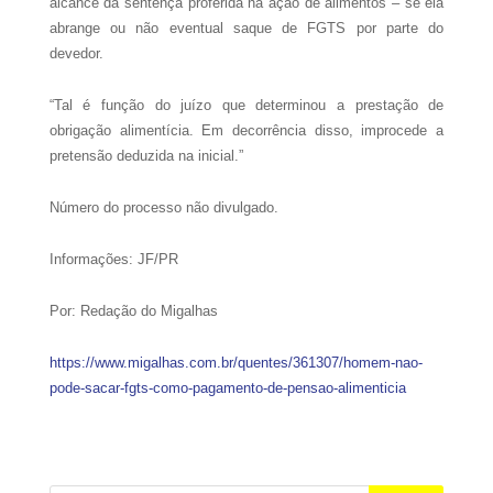
alcance da sentença proferida na ação de alimentos – se ela
abrange ou não eventual saque de FGTS por parte do
devedor.
“Tal é função do juízo que determinou a prestação de
obrigação alimentícia. Em decorrência disso, improcede a
pretensão deduzida na inicial.”
Número do processo não divulgado.
Informações: JF/PR
Por: Redação do Migalhas
https://www.migalhas.com.br/quentes/361307/homem-nao-
pode-sacar-fgts-como-pagamento-de-pensao-alimenticia