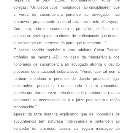
Supremo, na ADI 1.194, acompanhando votos de
colegas: “Os dispositivos impugnados, ao disciplinarem que
a verba de sucumbência pertence ao advogado, não
promovem propriamente a rule of law, mas o rule of lawyers.
Com isso, não se incrementa a proteção judiciária, mas
apenas se privilegia certa classe de profissionais que devem
atuar sempre em interesse da parte que representa…”
É nesse sentido também o voto ministro Cezar Peluso,
proferido na mesma ADI, no caso da transferência dos
honorários de sucumbência ao advogado afronta o devido
processo constitucional substantivo: “Penso que tal norma
também ofenderia o princípio do devido processo legal
substantivo, porque está confiscando à parte vencedora,
parcela que por natureza seria destinada a reparar-lhe o dano
decorrente da necessidade de ir a juízo para ver sua razão
reconhecida.”
Apesar da farta doutrina explicando que os honorários de
sucumbência têm natureza indenizatória e pertencem ao
vencedor do processo, apesar da segura indicação do