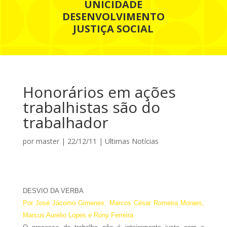
UNICIDADE
DESENVOLVIMENTO
JUSTIÇA SOCIAL
Honorários em ações
trabalhistas são do
trabalhador
por
master
|
22/12/11
|
Ultimas Notícias
DESVIO DA VERBA
Por José Jácomo Gimenes, Marcos César Romeira Moraes,
Marcus Aurelio Lopes e Rony Ferreira