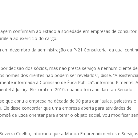
tagem confirmam ao Estado a sociedade em empresas de consultori
alela ao exercício do cargo.
u em dezembro da administração da P-21 Consultoria, da qual contin
 por decisão dos sócios, mas não presta serviço a nenhum cliente d
os nomes dos clientes não podem ser revelados”, disse. “A existênci
mente informada à Comissão de Ética Pública”, informou Pimentel. 
tel à Justiça Eleitoral em 2010, quando foi candidato ao Senado.
sse que abriu a empresa na década de 90 para dar “aulas, palestras e
ou. Ele disse concordar que uma empresa aberta para atividades de
Comitê de Ética orientar para alterar o objeto social, vou modificar s
o Bezerra Coelho, informou que a Manoa Empreendimentos e Serviços