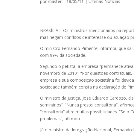
por
master
|
18/05/11
|
Ultimas Notícias
BRASÍLIA – Os ministros mencionados na repor
mas negam conflitos de interesse ou atuação par
O ministro Fernando Pimentel informou que sai
com 99% da sociedade.
Segundo o petista, a empresa “permanece ativa
novembro de 2010”. “Por questões contratuais, 
empresa e sua composição societária foi devida
sociedade também consta na declaração de Pimen
O ministro da Justiça, José Eduardo Cardozo, di
seminários”. “Nunca prestei consultoria”, afirm
“consultoria” abre muitas possibilidades. “Se o 
problemas”, afirmou.
Já o ministro da Integração Nacional, Fernand