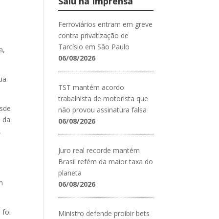
Saiu na Imprensa
Ferroviários entram em greve
contra privatização de
Tarcísio em São Paulo
a,
06/08/2026
ua
TST mantém acordo
trabalhista de motorista que
esde
não provou assinatura falsa
a da
06/08/2026
A
Juro real recorde mantém
Brasil refém da maior taxa do
planeta
em
06/08/2026
 foi
Ministro defende proibir bets