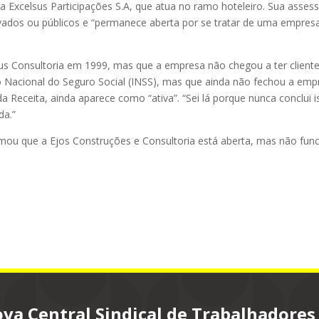
Excelsus Participações S.A, que atua no ramo hoteleiro. Sua assess
ivados ou públicos e “permanece aberta por se tratar de uma empres
tus Consultoria em 1999, mas que a empresa não chegou a ter cliente
to Nacional do Seguro Social (INSS), mas que ainda não fechou a emp
 Receita, ainda aparece como “ativa”. “Sei lá porque nunca conclui i
da.”
ormou que a Ejos Construções e Consultoria está aberta, mas não fun
va Central Sindical de Trabalhadores