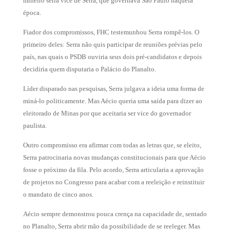
mineiro seria vice de Serra, que governava São Paulo naquela
época.
Fiador dos compromissos, FHC testemunhou Serra rompê-los. O
primeiro deles: Serra não quis participar de reuniões prévias pelo
país, nas quais o PSDB ouviria seus dois pré-candidatos e depois
decidiria quem disputaria o Palácio do Planalto.
Líder disparado nas pesquisas, Serra julgava a ideia uma forma de
miná-lo politicamente. Mas Aécio queria uma saída para dizer ao
eleitorado de Minas por que aceitaria ser vice do governador
paulista.
Outro compromisso era afirmar com todas as letras que, se eleito,
Serra patrocinaria novas mudanças constitucionais para que Aécio
fosse o próximo da fila. Pelo acordo, Serra articularia a aprovação
de projetos no Congresso para acabar com a reeleição e reinstituir
o mandato de cinco anos.
Aécio sempre demonstrou pouca crença na capacidade de, sentado
no Planalto, Serra abrir mão da possibilidade de se reeleger. Mas