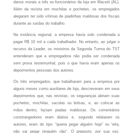
danos morais a três ex-funcionários da loja em Maceió (AL).
Além da revista em mochilas e pochetes, os empregados
alegaram ter sido vítimas de piadinhas maldosas dos fiscais
durante as saídas do trabalho.
Na instância regional, a empresa havia sido condenada a
pagar R$ 10 mil a cada trabalhador. No entanto, ao julgar o
recurso da Leader, os ministros da Segunda Turma do TST
entenderam que a empregadora não podia ser condenada
sem prova testemunhal, pois o que havia eram apenas os
depoimentos pessoais dos autores.
Os três empregados, que trabalharam para a empresa por
alguns meses como auxiliares de loja, descreveram em seus
depoimentos que, nas revistas, os seguranças abriam suas
pochetes, mochilas, sacolas ou bolsas, e, ao colocar as
mãos dentro, faziam piadas maldosas. Os comentários
constrangedores eram diários e, segundo relataram os
autores, eram do tipo: “queria pegar alguém hoje” ou “eita,
não vai pegar ninguém não”. O preposto, por sua vez,