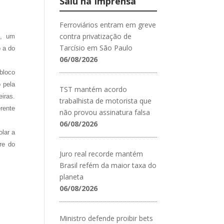
Saiu na Imprensa
Ferroviários entram em greve
contra privatização de
o, um
Tarcísio em São Paulo
o a do
06/08/2026
bloco
 pela
TST mantém acordo
iras.
trabalhista de motorista que
erente
não provou assinatura falsa
06/08/2026
olar a
re do
Juro real recorde mantém
Brasil refém da maior taxa do
planeta
06/08/2026
Ministro defende proibir bets