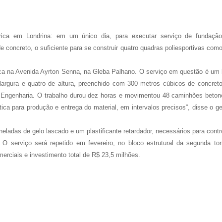
órica em Londrina: em um único dia, para executar serviço de fundaçã
 concreto, o suficiente para se construir quatro quadras poliesportivas com
ica na Avenida Ayrton Senna, na Gleba Palhano. O serviço em questão é um 
largura e quatro de altura, preenchido com 300 metros cúbicos de concreto
 Engenharia. O trabalho durou dez horas e movimentou 48 caminhões betone
stica para produção e entrega do material, em intervalos precisos”, disse o g
eladas de gelo lascado e um plastificante retardador, necessários para contr
. O serviço será repetido em fevereiro, no bloco estrutural da segunda tor
erciais e investimento total de R$ 23,5 milhões.