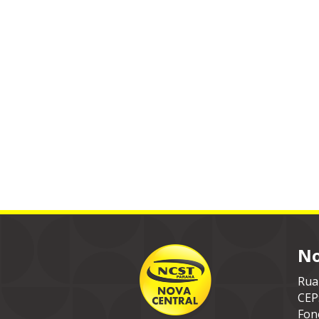
No
Rua
CEP
Fon