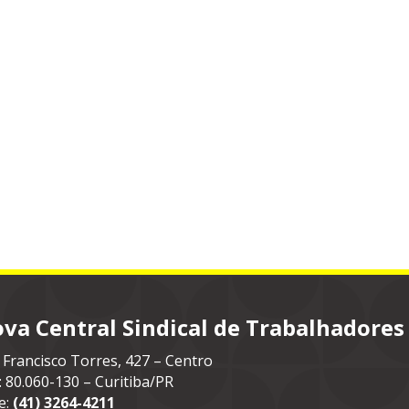
va Central Sindical de Trabalhadores
 Francisco Torres, 427 – Centro
: 80.060-130 – Curitiba/PR
e:
(41) 3264-4211