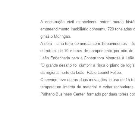
A construção civil estabeleceu ontem marca hist
empreendimento imobiliário consumiu 720 toneladas de
ginásio Moringão.
A obra – uma torre comercial com 18 pavimentos – f
estrutural de 10 metros de comprimento por oito de 
Leão Engenharia para a Construtora Montosa à Leão
”O grande desafio foi cumprir à risca o plano de logí
da regional norte da Leão, Fábio Leonel Felipe.
O serviço teve outras duas inovações: o uso de 15 ton
temperatura interna do material e evitar rachaduras
Palhano Business Center, formado por duas torres com