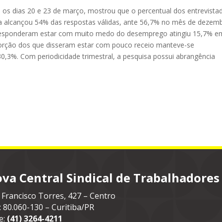
tre os dias 20 e 23 de março, mostrou que o percentual dos entrevista
 alcançou 54% das respostas válidas, ante 56,7% no mês de dezemb
 responderam estar com muito medo do desemprego atingiu 15,7% e
porção dos que disseram estar com pouco receio manteve-se
0,3%. Com periodicidade trimestral, a pesquisa possui abrangência
va Central Sindical de Trabalhadores
 Francisco Torres, 427 – Centro
: 80.060-130 – Curitiba/PR
e:
(41) 3264-4211