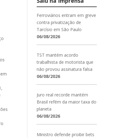
Saiu na Imprensa
Ferroviários entram em greve
contra privatização de
Tarcísio em São Paulo
a
06/08/2026
ço
l
TST mantém acordo
 os
trabalhista de motorista que
não provou assinatura falsa
o em
06/08/2026
1,
Juro real recorde mantém
e
Brasil refém da maior taxa do
planeta
sões
06/08/2026
ro
Ministro defende proibir bets