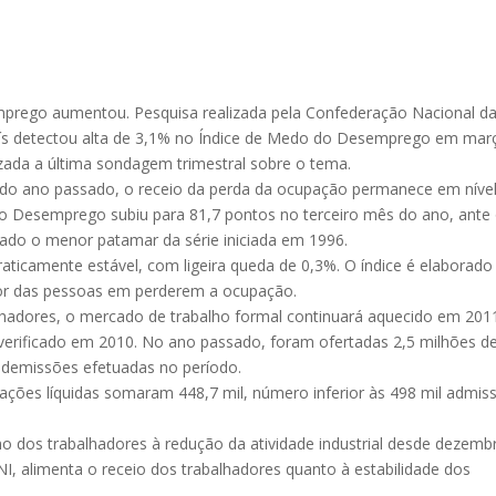
mprego aumentou. Pesquisa realizada pela Confederação Nacional d
país detectou alta de 3,1% no Índice de Medo do Desemprego em mar
zada a última sondagem trimestral sobre o tema.
do ano passado, o receio da perda da ocupação permanece em níve
do Desemprego subiu para 81,7 pontos no terceiro mês do ano, ante
ado o menor patamar da série iniciada em 1996.
raticamente estável, com ligeira queda de 0,3%. O índice é elaborad
or das pessoas em perderem a ocupação.
hadores, o mercado de trabalho formal continuará aquecido em 201
erificado em 2010. No ano passado, foram ofertadas 2,5 milhões d
s demissões efetuadas no período.
ações líquidas somaram 448,7 mil, número inferior às 498 mil admis
o dos trabalhadores à redução da atividade industrial desde dezemb
I, alimenta o receio dos trabalhadores quanto à estabilidade dos