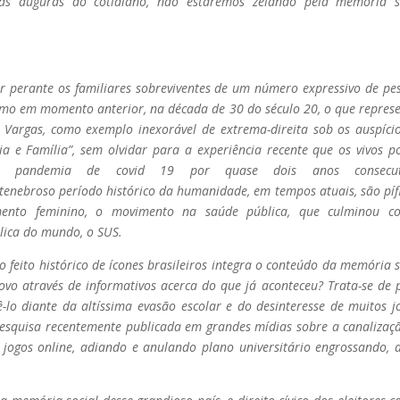
as auguras do cotidiano, não estaremos zelando pela memória s
ar perante os familiares sobreviventes de um número expressivo de pe
como em momento anterior, na década de 30 do século 20, o que repres
 Vargas, como exemplo inexorável de extrema-direita sob os auspíci
 e Família”, sem olvidar para a experiência recente que os vivos 
a pandemia de covid 19 por quase dois anos consecuti
tenebroso período histórico da humanidade, em tempos atuais, são pífi
ento feminino, o movimento na saúde pública, que culminou c
ica do mundo, o SUS.
feito histórico de ícones brasileiros integra o conteúdo da memória s
vo através de informativos acerca do que já aconteceu? Trata-se de 
ê-lo diante da altíssima evasão escolar e do desinteresse de muitos j
pesquisa recentemente publicada em grandes mídias sobre a canalizaç
 jogos online, adiando e anulando plano universitário engrossando, 