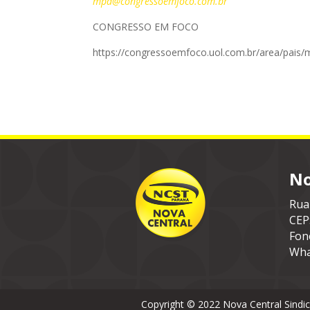
mpd@congressoemfoco.com.br
CONGRESSO EM FOCO
https://congressoemfoco.uol.com.br/area/pais
No
Rua
CEP
Fon
Wha
Copyright © 2022 Nova Central Sindi