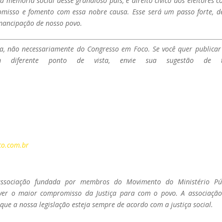
la memória social desse grandioso país, e direito cívico dos eleitores c
omisso e fomento com essa nobre causa. Esse será um passo forte, d
mancipação de nosso povo.
a, não necessariamente do Congresso em Foco. Se você quer publicar
ferente ponto de vista, envie sua sugestão de t
co.com.br
associação fundada por membros do Movimento do Ministério Pú
er o maior compromisso da Justiça para com o povo. A associação
que a nossa legislação esteja sempre de acordo com a justiça social.