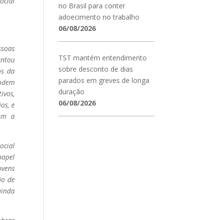
ocial
no Brasil para conter
adoecimento no trabalho
06/08/2026
ssoas
TST mantém entendimento
entou
sobre desconto de dias
os da
parados em greves de longa
podem
duração
vos,
06/08/2026
os, e
om a
ocial
papel
ovens
ão de
ainda