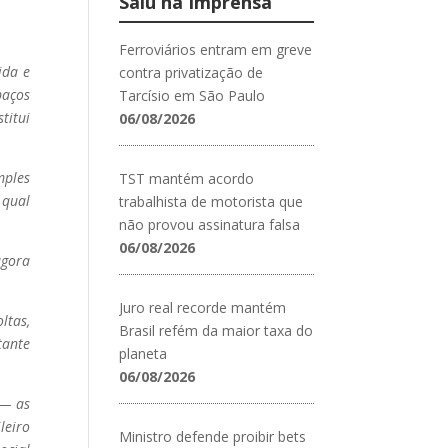
Saiu na Imprensa
Ferroviários entram em greve
ida e
contra privatização de
paços
Tarcísio em São Paulo
titui
06/08/2026
mples
TST mantém acordo
 qual
trabalhista de motorista que
não provou assinatura falsa
06/08/2026
agora
Juro real recorde mantém
ltas,
Brasil refém da maior taxa do
tante
planeta
06/08/2026
 — as
leiro
Ministro defende proibir bets