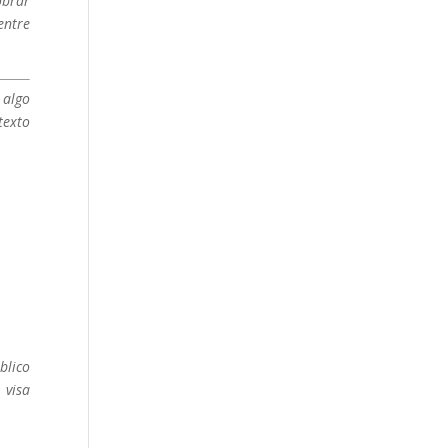
obrar
entre
 algo
exto
blico
 visa