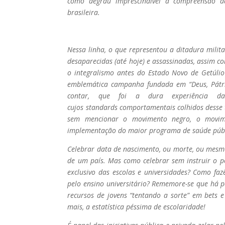
como degrau imprescindível à compreensão d
brasileira.
Nessa linha, o que representou a ditadura milit
desaparecidas (até hoje) e assassinadas, assim 
o integralismo antes do Estado Novo de Getúlio
emblemática campanha fundada em “Deus, Pátria
contar, que foi a dura experiência d
cujos standards comportamentais colhidos desse 
sem mencionar o movimento negro, o movim
implementação do maior programa de saúde públ
Celebrar data de nascimento, ou morte, ou mesmo 
de um país. Mas como celebrar sem instruir o po
exclusivo das escolas e universidades? Como faz
pelo ensino universitário? Rememore-se que há 
recursos de jovens “tentando a sorte” em bets e
mais, a estatística péssima de escolaridade!