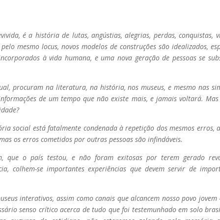
vida, é a história de lutas, angústias, alegrias, perdas, conquistas, v
pelo mesmo locus, novos modelos de construções são idealizados, es
s incorporados à vida humana, e uma nova geração de pessoas se subs
tual, procuram na literatura, na história, nos museus, e mesmo nas si
 informações de um tempo que não existe mais, e jamais voltará. Mas
idade?
ria social está fatalmente condenada à repetição dos mesmos erros, 
 mas os erros cometidos por outras pessoas são infindáveis.
m, que o país testou, e não foram exitosas por terem gerado revo
ncia, colhem-se importantes experiências que devem servir de impor
eus interativos, assim como canais que alcancem nosso povo jovem
sário senso crítico acerca de tudo que foi testemunhado em solo brasi