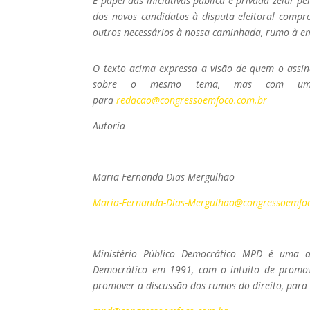
É papel das iniciativas pública e privada zelar pe
dos novos candidatos à disputa eleitoral compr
outros necessários à nossa caminhada, rumo à e
O texto acima expressa a visão de quem o assin
sobre o mesmo tema, mas com um di
para
redacao@congressoemfoco.com.br
Autoria
Maria Fernanda Dias Mergulhão
Maria-Fernanda-Dias-Mergulhao@congressoemfo
Ministério Público Democrático MPD é uma 
Democrático em 1991, com o intuito de promov
promover a discussão dos rumos do direito, para 