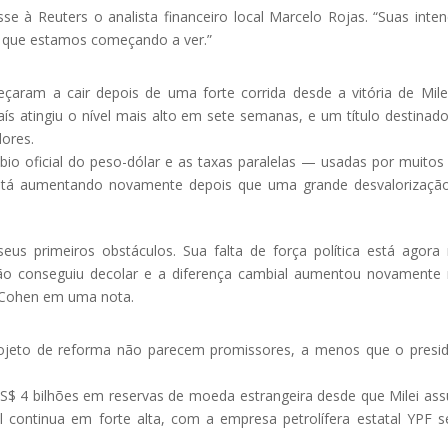
sse à Reuters o analista financeiro local Marcelo Rojas. “Suas inte
so que estamos começando a ver.”
çaram a cair depois de uma forte corrida desde a vitória de Mil
s atingiu o nível mais alto em sete semanas, e um título destinad
ores.
bio oficial do peso-dólar e as taxas paralelas — usadas por muitos
 está aumentando novamente depois que uma grande desvalorizaç
us primeiros obstáculos. Sua falta de força política está agora
não conseguiu decolar e a diferença cambial aumentou novamente
a Cohen em uma nota.
projeto de reforma não parecem promissores, a menos que o presi
S$ 4 bilhões em reservas de moeda estrangeira desde que Milei as
l continua em forte alta, com a empresa petrolífera estatal YPF 