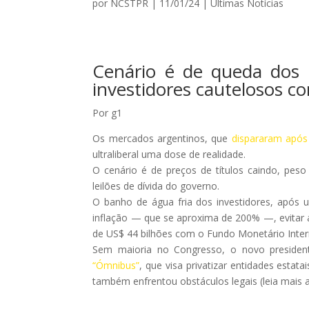
por
NCSTPR
|
11/01/24
|
Ultimas Notícias
Cenário é de queda dos p
investidores cautelosos co
Por g1
Os mercados argentinos, que
dispararam após 
ultraliberal uma dose de realidade.
O cenário é de preços de títulos caindo, pe
leilões de dívida do governo.
O banho de água fria dos investidores, após u
inflação — que se aproxima de 200% —, evitar a
de US$ 44 bilhões com o Fundo Monetário Inter
Sem maioria no Congresso, o novo presiden
“Ómnibus”
, que visa privatizar entidades est
também enfrentou obstáculos legais (leia mais a