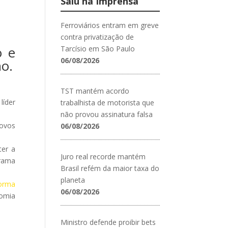
Saiu na Imprensa
Ferroviários entram em greve
contra privatização de
o e
Tarcísio em São Paulo
06/08/2026
no.
TST mantém acordo
líder
trabalhista de motorista que
não provou assinatura falsa
novos
06/08/2026
ter a
Juro real recorde mantém
grama
Brasil refém da maior taxa do
planeta
forma
06/08/2026
nomia
Ministro defende proibir bets