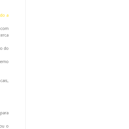
ado a
 com
cerca
to do
verno
cais,
 para
zou o