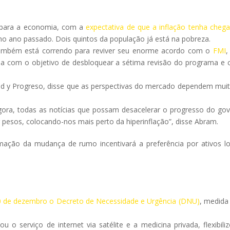
s para a economia, com a
expectativa de que a inflação tenha cheg
o ano passado. Dois quintos da população já está na pobreza.
também está correndo para reviver seu enorme acordo com o
FMI
,
a com o objetivo de desbloquear a sétima revisão do programa e 
d y Progreso, disse que as perspectivas do mercado dependem mui
.
ora, todas as notícias que possam desacelerar o progresso do go
pesos, colocando-nos mais perto da hiperinflação”, disse Abram.
rmação da mudança de rumo incentivará a preferência por ativos lo
0 de dezembro o Decreto de Necessidade e Urgência (DNU)
, medida
 o serviço de internet via satélite e a medicina privada, flexibili