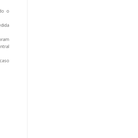
ndo o
dida
foram
ntral
 caso