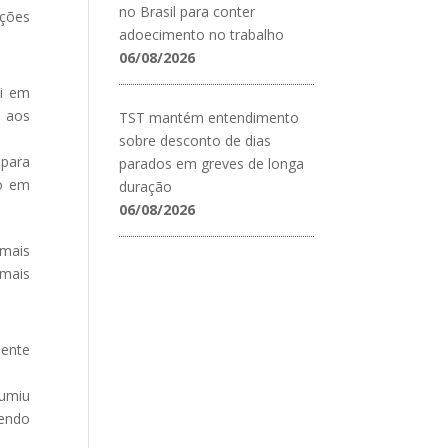
no Brasil para conter
nções
adoecimento no trabalho
06/08/2026
ei em
o aos
TST mantém entendimento
sobre desconto de dias
 para
parados em greves de longa
ão em
duração
06/08/2026
 mais
 mais
dente
sumiu
sendo