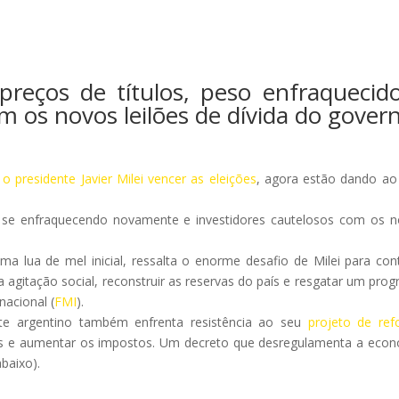
reços de títulos, peso enfraquecid
m os novos leilões de dívida do gover
o presidente Javier Milei vencer as eleições
, agora estão dando ao 
so se enfraquecendo novamente e investidores cautelosos com os 
ma lua de mel inicial, ressalta o enorme desafio de Milei para con
 agitação social, reconstruir as reservas do país e resgatar um pro
nacional (
FMI
).
te argentino também enfrenta resistência ao seu
projeto de re
atais e aumentar os impostos. Um decreto que desregulamenta a eco
baixo).