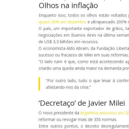
Olhos na inflação
Enquanto isso, todos os olhos estão voltado
quase 30% em dezembro
e ultrapassado 200% n
O país, um importante exportador de grãos, 
negociações em Buenos Aires na última seman
de US$ 3,3 bilhões em recursos.
O economista Aldo Abram, da Fundação Liberta
sucesso ou fracasso de Milei em suas reformas
“O lado ruim é que, como está acontecendo ag
criarão uma queda ainda maior na demanda por 
“Por outro lado, tudo o que levar à confi
afastando-nos da crise.”
‘Decretaço’ de
Javier Milei
O novo presidente da
Argentina anunciou em 2
reformar ou revogar mais de 350 normas.
Entre outros pontos, o decreto desregulamentou