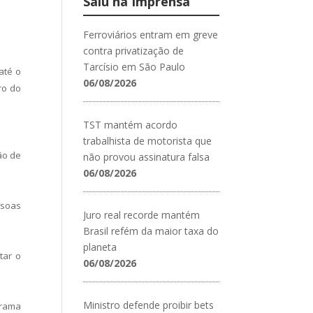
Saiu na Imprensa
Ferroviários entram em greve
contra privatização de
Tarcísio em São Paulo
até o
06/08/2026
ro do
TST mantém acordo
trabalhista de motorista que
ão de
não provou assinatura falsa
06/08/2026
ssoas
Juro real recorde mantém
Brasil refém da maior taxa do
planeta
tar o
06/08/2026
Ministro defende proibir bets
grama