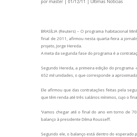
por
master
|
01/12/11
|
Ultimas Notícias
BRASÍLIA (Reuters) – O programa habitacional Min
final de 2011, afirmou nesta quarta-feira a jornal
projeto, Jorge Hereda.
A meta da segunda fase do programa é a contrataç
Segundo Hereda, a primeira edição do programa -q
652 mil unidades, o que corresponde a aproximad
Ele afirmou que das contratações feitas pela se
que têm renda até três salários mínimos, cujo o fi
‘Vamos chegar até o final do ano em torno de 70
balanço à presidente Dilma Rousseff.
Segundo ele, o balanço está dentro do esperado