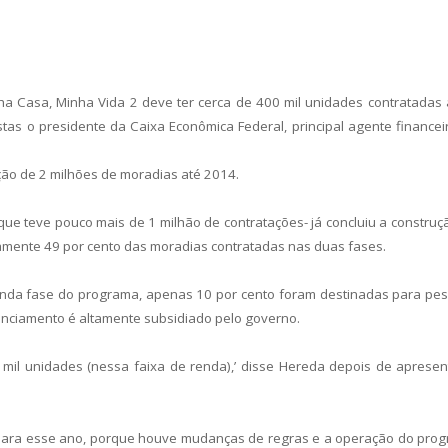
ha Casa, Minha Vida 2 deve ter cerca de 400 mil unidades contratadas 
istas o presidente da Caixa Econômica Federal, principal agente financei
ão de 2 milhões de moradias até 2014.
ue teve pouco mais de 1 milhão de contratações- já concluiu a construç
amente 49 por cento das moradias contratadas nas duas fases.
gunda fase do programa, apenas 10 por cento foram destinadas para pe
nanciamento é altamente subsidiado pelo governo.
 mil unidades (nessa faixa de renda),’ disse Hereda depois de apresen
 para esse ano, porque houve mudanças de regras e a operação do pro