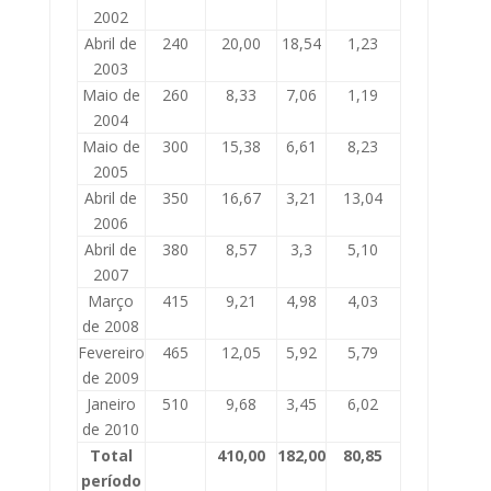
2002
Abril de
240
20,00
18,54
1,23
2003
Maio de
260
8,33
7,06
1,19
2004
Maio de
300
15,38
6,61
8,23
2005
Abril de
350
16,67
3,21
13,04
2006
Abril de
380
8,57
3,3
5,10
2007
Março
415
9,21
4,98
4,03
de 2008
Fevereiro
465
12,05
5,92
5,79
de 2009
Janeiro
510
9,68
3,45
6,02
de 2010
Total
410,00
182,00
80,85
período