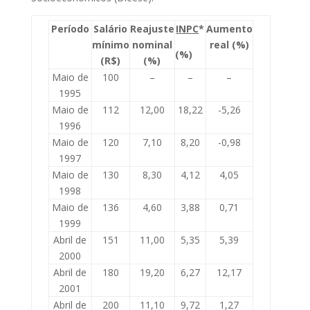
Período
Salário
Reajuste
INPC
*
Aumento
mínimo
nominal
real (%)
(%)
(R$)
(%)
Maio de
100
–
–
–
1995
Maio de
112
12,00
18,22
-5,26
1996
Maio de
120
7,10
8,20
-0,98
1997
Maio de
130
8,30
4,12
4,05
1998
Maio de
136
4,60
3,88
0,71
1999
Abril de
151
11,00
5,35
5,39
2000
Abril de
180
19,20
6,27
12,17
2001
Abril de
200
11,10
9,72
1,27