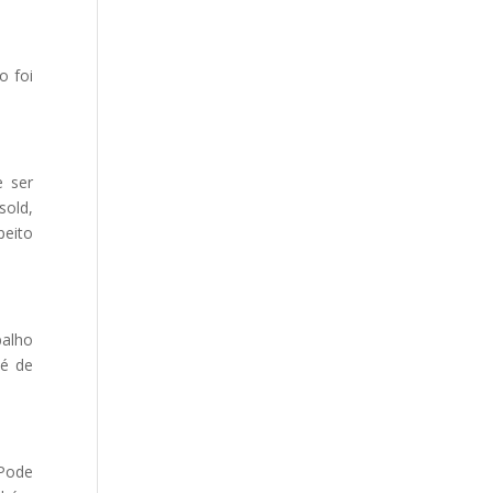
o foi
e ser
sold,
peito
balho
 é de
 Pode