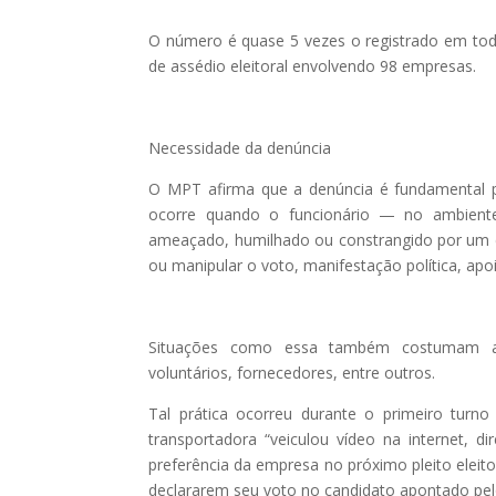
O número é quase 5 vezes o registrado em tod
de assédio eleitoral envolvendo 98 empresas.
Necessidade da denúncia
O MPT afirma que a denúncia é fundamental pa
ocorre quando o funcionário — no ambiente
ameaçado, humilhado ou constrangido por um e
ou manipular o voto, manifestação política, apoi
Situações como essa também costumam ating
voluntários, fornecedores, entre outros.
Tal prática ocorreu durante o primeiro tur
transportadora “veiculou vídeo na internet, 
preferência da empresa no próximo pleito elei
declararem seu voto no candidato apontado pe