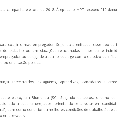
a a campanha eleitoral de 2018. À época, o MPT recebeu 212 denú
ra coagir o mau empregador. Segundo a entidade, esse tipo de il
 de trabalho ou em situações relacionadas — se sente intimid
mpregador ou colega de trabalho que age com o objetivo de influe
o ou orientação política.
ir terceirizados, estagiários, aprendizes, candidatos a empr
no deste pleito, em Blumenau (SC). Segundo os autos, o dono d
direcionado a seus empregados, orientando-os a votar em candida
toral”, bem como condicionou melhores condições de trabalho àquele
lo empregador.