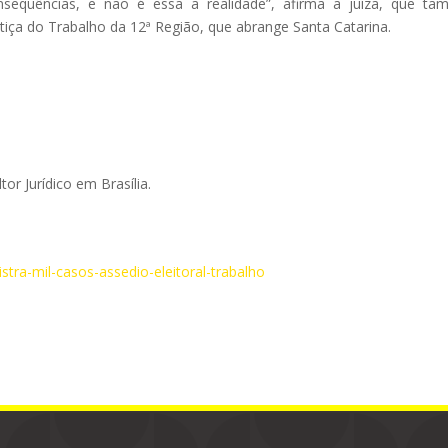
nsequências, e não é essa a realidade”, afirma a juíza, que t
tiça do Trabalho da 12ª Região, que abrange Santa Catarina.
or Jurídico em Brasília.
tra-mil-casos-assedio-eleitoral-trabalho