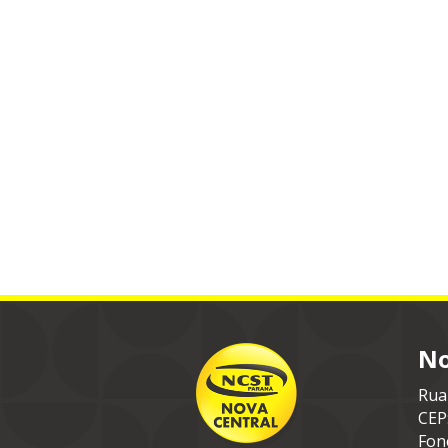
No
Rua
CEP
Fon