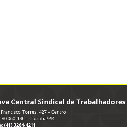
va Central Sindical de Trabalhadores
 Francisco Torres, 427 – Centro
: 80.060-130 – Curitiba/PR
e:
(41) 3264-4211