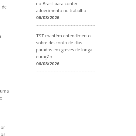
no Brasil para conter
e de
adoecimento no trabalho
06/08/2026
TST mantém entendimento
a
sobre desconto de dias
parados em greves de longa
o
duração
06/08/2026
m uma
ue
por
dos