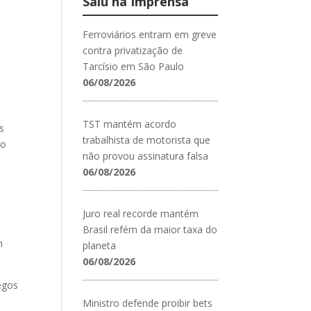
Saiu na Imprensa
Ferroviários entram em greve
contra privatização de
Tarcísio em São Paulo
06/08/2026
TST mantém acordo
s
trabalhista de motorista que
ão
não provou assinatura falsa
06/08/2026
Juro real recorde mantém
Brasil refém da maior taxa do
m
planeta
06/08/2026
egos
Ministro defende proibir bets