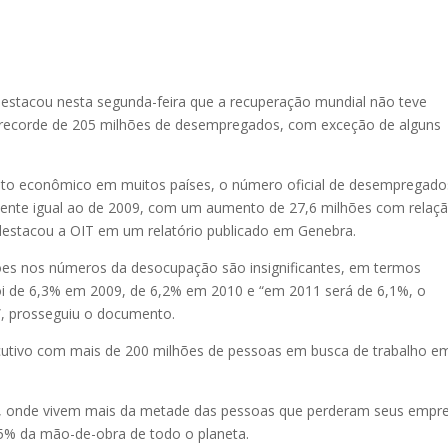
destacou nesta segunda-feira que a recuperação mundial não teve
u recorde de 205 milhões de desempregados, com exceção de alguns
nto econômico em muitos países, o número oficial de desempregado
ente igual ao de 2009, com um aumento de 27,6 milhões com relaç
 destacou a OIT em um relatório publicado em Genebra.
ções nos números da desocupação são insignificantes, em termos
foi de 6,3% em 2009, de 6,2% em 2010 e “em 2011 será de 6,1%, o
”, prosseguiu o documento.
ecutivo com mais de 200 milhões de pessoas em busca de trabalho e
dos, onde vivem mais da metade das pessoas que perderam seus empr
5% da mão-de-obra de todo o planeta.