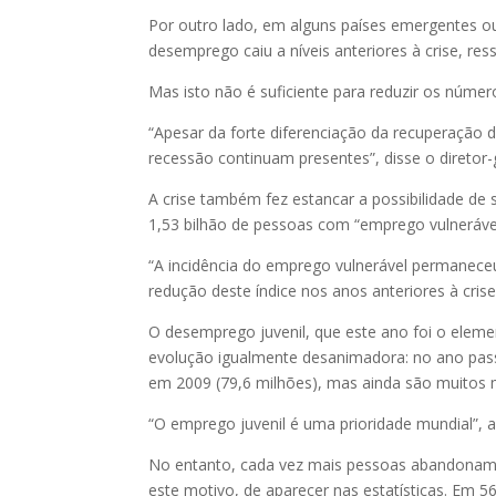
Por outro lado, em alguns países emergentes ou
desemprego caiu a níveis anteriores à crise, res
Mas isto não é suficiente para reduzir os númer
“Apesar da forte diferenciação da recuperaçã
recessão continuam presentes”, disse o diretor-
A crise também fez estancar a possibilidade d
1,53 bilhão de pessoas com “emprego vulneráve
“A incidência do emprego vulnerável permaneceu 
redução deste índice nos anos anteriores à crise
O desemprego juvenil, que este ano foi o eleme
evolução igualmente desanimadora: no ano pas
em 2009 (79,6 milhões), mas ainda são muitos 
“O emprego juvenil é uma prioridade mundial”, 
No entanto, cada vez mais pessoas abandonam a
este motivo, de aparecer nas estatísticas. Em 5