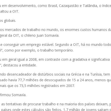
 em desenvolvimento, como Brasil, Cazaquistão e Tailândia, o índic
saltou a OIT.
os globais.
o dos mercados de trabalho no mundo, os enormes custos humanos d
geral da OIT, o chileno Juan Somavía.
e se conseguir um emprego estável. Segundo a OIT, há no mundo tod
l”, como por exemplo, o trabalho temporário.
em geral igual a 2008, em contraste com a gradativa e significativa
”, destacou a entidade.
ndo desencadeador de distúrbios sociais na Grécia e na Tunísia, te
sado havia 77,7 milhões de desocupados de 15 a 24 anos, menos q
mais que os 73,5 milhões registrados em 2007.
afirmou Somavía.
s tentativas de procurar trabalho e na maioria dos países deixam, 
6 países onde estes cálculos são feitos, 1,7 milhão de jovens saíram 