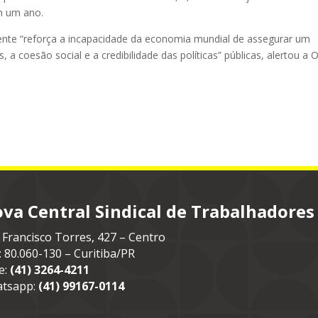
m um ano.
cente “reforça a incapacidade da economia mundial de assegurar um
, a coesão social e a credibilidade das políticas” públicas, alertou a O
va Central Sindical de Trabalhadores
 Francisco Torres, 427 – Centro
: 80.060-130 – Curitiba/PR
e:
(41) 3264-4211
tsapp:
(41) 99167-0114